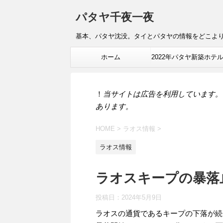
パタヤ千夜一夜
基本、パタヤ沈没。タイとパタヤの情報をどこよ
ホーム
2022年パタヤ新築ホテ
報
！
当サイトは広告を利用しています。
あります。
HOME
>
ラオス情報
>
ラオス情報
ラオスキープの暴落
投稿日：
2024年5月9日
ラオスの通貨であるキープの下落が続