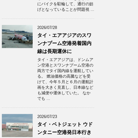
にバイクを駐輪して、通行の妨
げとなっていることが問題視 ...
2026/07/28
タイ・エアアジアのスワ
ンナプーム空港発着国内
線は長期運休に
タイ・エアアジアは、ドンムア
ン空港とスワンナプーム空港の
両方でタイ国内線を運航してい
る。 燃油価格の高騰などを受
けて、今年５月と６月の運航計
画を大きく見直し、日本線など
も減便や運休していた。 なか
でも ...
2026/07/23
タイ・ベトジェット ウド
ンタニー空港発日本行き