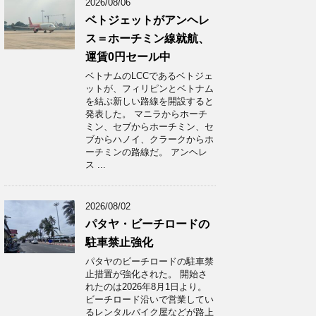
2026/08/06
ベトジェットがアンヘレ
ス＝ホーチミン線就航、
運賃0円セール中
ベトナムのLCCであるベトジェ
ットが、フィリピンとベトナム
を結ぶ新しい路線を開設すると
発表した。 マニラからホーチ
ミン、セブからホーチミン、セ
ブからハノイ、クラークからホ
ーチミンの路線だ。 アンヘレ
ス ...
2026/08/02
パタヤ・ビーチロードの
駐車禁止強化
パタヤのビーチロードの駐車禁
止措置が強化された。 開始さ
れたのは2026年8月1日より。
ビーチロード沿いで営業してい
るレンタルバイク屋などが路上