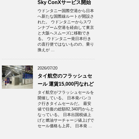
Sky ConXサービス開始
ウドンタニー国際空港から日本
へ新たな国際線ルートが開設さ
れた。 ウドンタニーからスワ
ンナプーム空港を経由して東京
と大阪へスムーズに移動でき
る。 ウドンタニー発日本行き
の直行便ではないものの、乗り
換えが ...
2026/07/20
タイ航空のフラッシュセ
ール 運賃15,000円なれど
タイ航空がフラッシュセールを
開催している。 日本発バンコ
ク行きタイムセールだ。 最安
値で往復の総額82,340円からと
なっている。 日本出国税値上
げと燃油サーチャージ値上げで
セール価格も上昇。 日本発 ...