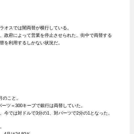
ラオスでは闇両替が横行している。
、政府によって営業を停止させられた。街中で両替する
替を利用するしかない状況だ。
8月のこと。
1バーツ＝300キープで銀行は両替していた。
、今では対ドルで3分の1、対バーツで2分の1となった。
。
4月は24.92％。