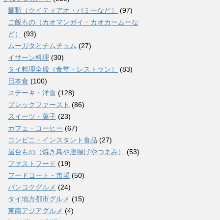
麺類（クイティアオ・バミーなど）
(97)
ご飯もの（カオマンガイ・カオカームーな
ど）
(93)
ムーガタとチムチュム
(27)
イサーン料理
(30)
タイ料理全般（食堂・レストラン）
(83)
日本食
(100)
ステーキ・洋食
(128)
ブレックファースト
(86)
スイーツ・菓子
(23)
カフェ・コーヒー
(67)
コンビニ・インスタント食品
(27)
屋台もの（焼き鳥や唐揚げやつまみ）
(53)
ファストフード
(19)
フードコート・市場
(50)
バンコクグルメ
(24)
タイ地方都市グルメ
(15)
東南アジアグルメ
(4)