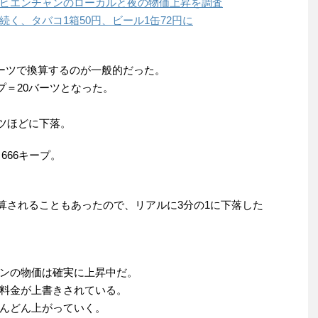
ビエンチャンのローカルと夜の物価上昇を調査
く、タバコ1箱50円、ビール1缶72円に
バーツで換算するのが一般的だった。
プ＝20バーツとなった。
ーツほどに下落。
666キープ。
で換算されることもあったので、リアルに3分の1に下落した
ンの物価は確実に上昇中だ。
料金が上書きされている。
んどん上がっていく。