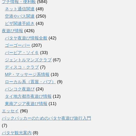
プチ情報・便利帳
(584)
ネット通信関連
(48)
空港やバス関連
(250)
ビザ関連手続き
(43)
夜遊び情報
(426)
パタヤ夜遊び情報全般
(42)
ゴーゴーバー
(207)
バービア・ソイ６
(33)
ジェントルマンズクラブ
(67)
ディスコ・クラブ
(7)
MP・マッサージ系情報
(10)
ローカル系（置屋・パブ）
(9)
バンコク夜遊び
(24)
タイ地方都市夜遊び情報
(12)
東南アジア夜遊び情報
(11)
エッセイ
(96)
バックパッカーのためのパタヤ夜遊び旅行入門
(7)
パタヤ観光案内
(8)