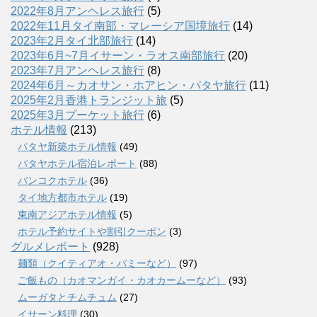
2022年8月アンヘレス旅行
(5)
2022年11月タイ南部・マレーシア国境旅行
(14)
2023年2月タイ北部旅行
(14)
2023年6月~7月イサーン・ラオス南部旅行
(20)
2023年7月アンヘレス旅行
(8)
2024年6月～カオサン・ホアヒン・パタヤ旅行
(11)
2025年2月香港トランジット旅
(5)
2025年3月プーケット旅行
(6)
ホテル情報
(213)
パタヤ新築ホテル情報
(49)
パタヤホテル宿泊レポート
(88)
バンコクホテル
(36)
タイ地方都市ホテル
(19)
東南アジアホテル情報
(5)
ホテル予約サイトや割引クーポン
(3)
グルメレポート
(928)
麺類（クイティアオ・バミーなど）
(97)
ご飯もの（カオマンガイ・カオカームーなど）
(93)
ムーガタとチムチュム
(27)
イサーン料理
(30)