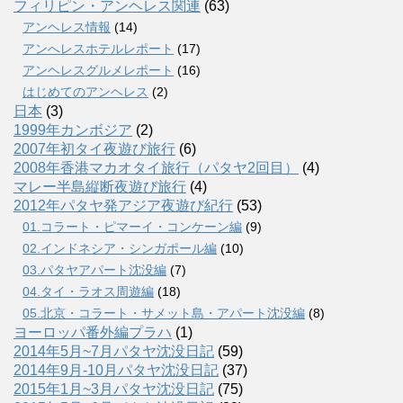
フィリピン・アンヘレス関連
(63)
アンヘレス情報
(14)
アンへレスホテルレポート
(17)
アンヘレスグルメレポート
(16)
はじめてのアンヘレス
(2)
日本
(3)
1999年カンボジア
(2)
2007年初タイ夜遊び旅行
(6)
2008年香港マカオタイ旅行（パタヤ2回目）
(4)
マレー半島縦断夜遊び旅行
(4)
2012年パタヤ発アジア夜遊び紀行
(53)
01.コラート・ピマーイ・コンケーン編
(9)
02.インドネシア・シンガポール編
(10)
03.パタヤアパート沈没編
(7)
04.タイ・ラオス周遊編
(18)
05.北京・コラート・サメット島・アパート沈没編
(8)
ヨーロッパ番外編プラハ
(1)
2014年5月~7月パタヤ沈没日記
(59)
2014年9月-10月パタヤ沈没日記
(37)
2015年1月~3月パタヤ沈没日記
(75)