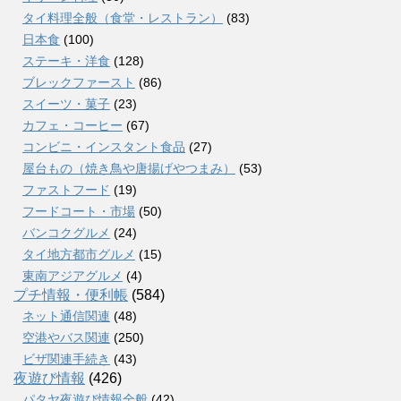
タイ料理全般（食堂・レストラン）
(83)
日本食
(100)
ステーキ・洋食
(128)
ブレックファースト
(86)
スイーツ・菓子
(23)
カフェ・コーヒー
(67)
コンビニ・インスタント食品
(27)
屋台もの（焼き鳥や唐揚げやつまみ）
(53)
ファストフード
(19)
フードコート・市場
(50)
バンコクグルメ
(24)
タイ地方都市グルメ
(15)
東南アジアグルメ
(4)
プチ情報・便利帳
(584)
ネット通信関連
(48)
空港やバス関連
(250)
ビザ関連手続き
(43)
夜遊び情報
(426)
パタヤ夜遊び情報全般
(42)