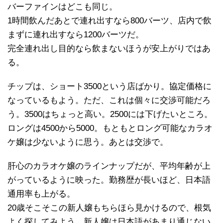
バーファインはどこも同じ。
1時間飲んだあとで連れ出すなら800バーツ、店内で飲
まずに連れ出すなら1200バーツだ。
完全連れ出し目的なら飲まないほうが安上がりではあ
る。
チップは、ショート3500という店ばかり。協定価格に
なっているもよう。ただ、これは個々に交渉可能だろ
う。3500はちょっと高い。2500には下げたいところ。
ロングは4500から5000。もともとロング可能なカラオ
ケ嬢は少ないように思う。あとは交渉で。
肝心のカラオケ嬢のラインナップだが、平均年齢が上
がっているように映った。勤務歴が長いほど、日本語
通用率も上がる。
20歳そこそこの新人嬢もちらほら見かけるので、根気
よく探してみよう。新人嬢は日本語があまり通じない