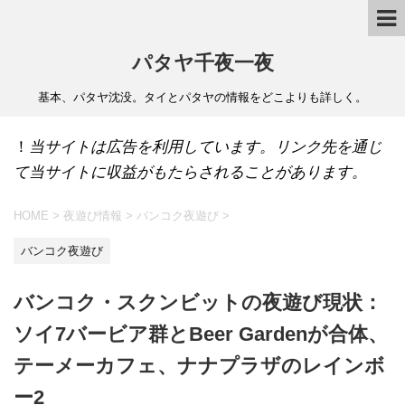
パタヤ千夜一夜
基本、パタヤ沈没。タイとパタヤの情報をどこよりも詳しく。
！
当サイトは広告を利用しています。リンク先を通じ
て当サイトに収益がもたらされることがあります。
HOME
>
夜遊び情報
>
バンコク夜遊び
>
バンコク夜遊び
バンコク・スクンビットの夜遊び現状：
ソイ7バービア群とBeer Gardenが合体、
テーメーカフェ、ナナプラザのレインボ
ー2