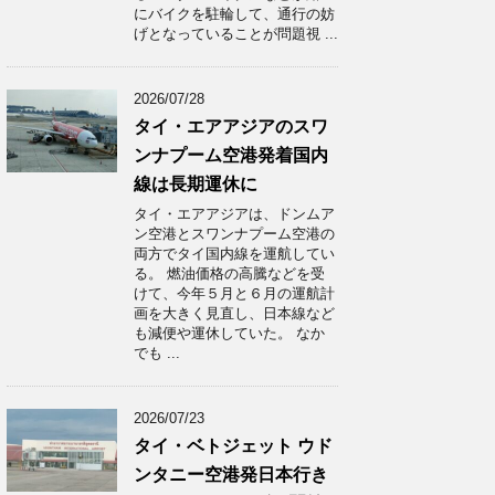
にバイクを駐輪して、通行の妨
げとなっていることが問題視 ...
2026/07/28
タイ・エアアジアのスワ
ンナプーム空港発着国内
線は長期運休に
タイ・エアアジアは、ドンムア
ン空港とスワンナプーム空港の
両方でタイ国内線を運航してい
る。 燃油価格の高騰などを受
けて、今年５月と６月の運航計
画を大きく見直し、日本線など
も減便や運休していた。 なか
でも ...
2026/07/23
タイ・ベトジェット ウド
ンタニー空港発日本行き