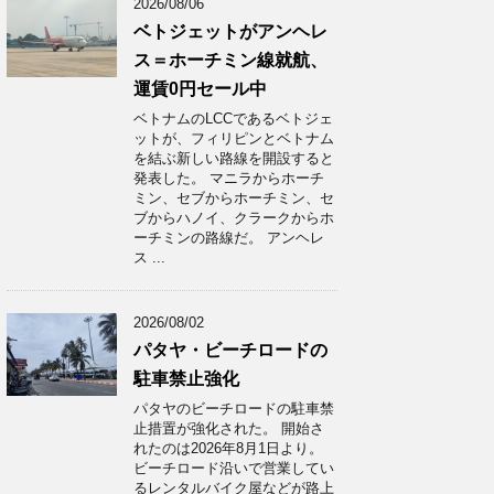
2026/08/06
ベトジェットがアンヘレ
ス＝ホーチミン線就航、
運賃0円セール中
ベトナムのLCCであるベトジェ
ットが、フィリピンとベトナム
を結ぶ新しい路線を開設すると
発表した。 マニラからホーチ
ミン、セブからホーチミン、セ
ブからハノイ、クラークからホ
ーチミンの路線だ。 アンヘレ
ス ...
2026/08/02
パタヤ・ビーチロードの
駐車禁止強化
パタヤのビーチロードの駐車禁
止措置が強化された。 開始さ
れたのは2026年8月1日より。
ビーチロード沿いで営業してい
るレンタルバイク屋などが路上