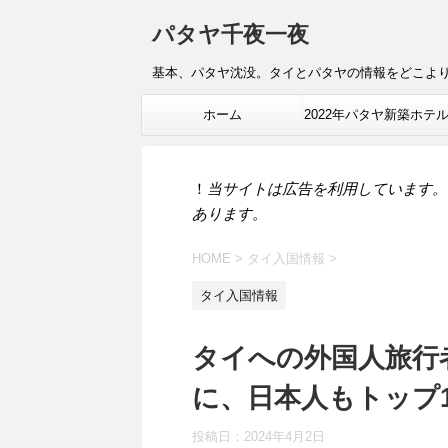
パタヤ千夜一夜
基本、パタヤ沈没。タイとパタヤの情報をどこよ
ホーム
2022年パタヤ新築ホテ
報
！
当サイトは広告を利用しています。
あります。
HOME
>
タイ入国情報
>
タイ入国情報
タイへの外国人旅行者
に、日本人もトップ
投稿日：
2024年4月2日