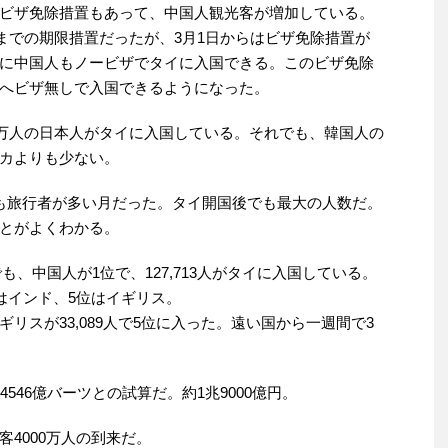
ビザ免除措置もあって、中国人観光客が増加している。
末までの期限措置だったが、3月1日からはビザ免除措置が
に中国人もノービザでタイに入国できる。このビザ免除
へビザ無しで入国できるようになった。
7万人の日本人がタイに入国している。それでも、韓国人の
カよりも少ない。
も旅行者が多い月だった。タイ開国後でも最大の人数だ。
とがよくわかる。
でも、中国人が1位で、127,713人がタイに入国している。
はインド、5位はイギリス。
リスが33,089人で5位に入った。遠い国から一週間で3
546億バーツとの試算だ。約1兆9000億円。
4000万人の到来だ。