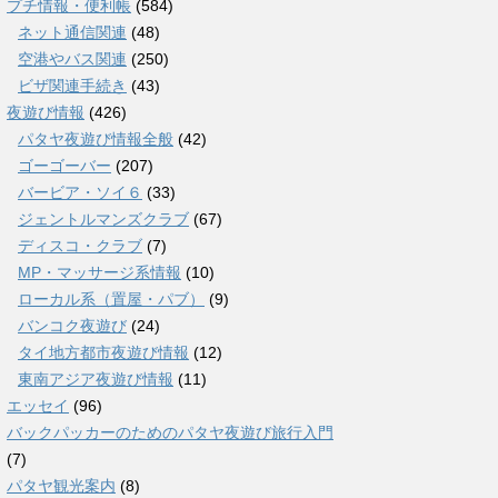
プチ情報・便利帳
(584)
ネット通信関連
(48)
空港やバス関連
(250)
ビザ関連手続き
(43)
夜遊び情報
(426)
パタヤ夜遊び情報全般
(42)
ゴーゴーバー
(207)
バービア・ソイ６
(33)
ジェントルマンズクラブ
(67)
ディスコ・クラブ
(7)
MP・マッサージ系情報
(10)
ローカル系（置屋・パブ）
(9)
バンコク夜遊び
(24)
タイ地方都市夜遊び情報
(12)
東南アジア夜遊び情報
(11)
エッセイ
(96)
バックパッカーのためのパタヤ夜遊び旅行入門
(7)
パタヤ観光案内
(8)