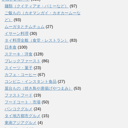
麺類（クイティアオ・バミーなど）
(97)
ご飯もの（カオマンガイ・カオカームーな
ど）
(93)
ムーガタとチムチュム
(27)
イサーン料理
(30)
タイ料理全般（食堂・レストラン）
(83)
日本食
(100)
ステーキ・洋食
(128)
ブレックファースト
(86)
スイーツ・菓子
(23)
カフェ・コーヒー
(67)
コンビニ・インスタント食品
(27)
屋台もの（焼き鳥や唐揚げやつまみ）
(53)
ファストフード
(19)
フードコート・市場
(50)
バンコクグルメ
(24)
タイ地方都市グルメ
(15)
東南アジアグルメ
(4)