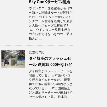
Sky ConXサービス開始
ウドンタニー国際空港から日本
へ新たな国際線ルートが開設さ
れた。 ウドンタニーからスワ
ンナプーム空港を経由して東京
と大阪へスムーズに移動でき
る。 ウドンタニー発日本行き
の直行便ではないものの、乗り
換えが ...
2026/07/20
タイ航空のフラッシュセ
ール 運賃15,000円なれど
タイ航空がフラッシュセールを
開催している。 日本発バンコ
ク行きタイムセールだ。 最安
値で往復の総額82,340円からと
なっている。 日本出国税値上
げと燃油サーチャージ値上げで
セール価格も上昇。 日本発 ...