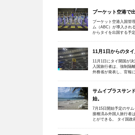
プーケット空港で
プーケット空港入国管
ム（ABC）が導入される
からタイを出国する予定が
11月1日からのタ
11月1日にタイ開国が
入国旅行者は、強制隔離
外務省が発表し、官報にも
サムイプラスサンド
始。
7月15日開始予定のサ
接種済み外国人旅行者は
とができる。 タイ国政府観