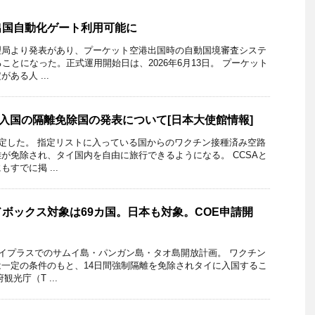
出国自動化ゲート利用可能に
理局より発表があり、プーケット空港出国時の自動国境審査システ
ことになった。正式運用開始日は、2026年6月13日。 プーケット
ある人 ...
イ入国の隔離免除国の発表について[日本大使館情報]
決定した。 指定リストに入っている国からのワクチン接種済み空路
が免除され、タイ国内を自由に旅行できるようになる。 CCSAと
すでに掲 ...
ボックス対象は69カ国。日本も対象。COE申請開
ムイプラスでのサムイ島・パンガン島・タオ島開放計画。 ワクチン
一定の条件のもと、14日間強制隔離を免除されタイに入国するこ
光庁（T ...