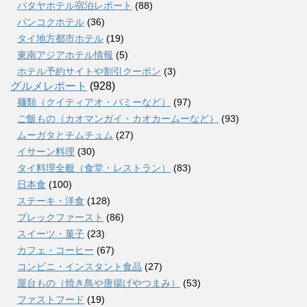
パタヤホテル宿泊レポート
(88)
バンコクホテル
(36)
タイ地方都市ホテル
(19)
東南アジアホテル情報
(5)
ホテル予約サイトや割引クーポン
(3)
グルメレポート
(928)
麺類（クイティアオ・バミーなど）
(97)
ご飯もの（カオマンガイ・カオカームーなど）
(93)
ムーガタとチムチュム
(27)
イサーン料理
(30)
タイ料理全般（食堂・レストラン）
(83)
日本食
(100)
ステーキ・洋食
(128)
ブレックファースト
(86)
スイーツ・菓子
(23)
カフェ・コーヒー
(67)
コンビニ・インスタント食品
(27)
屋台もの（焼き鳥や唐揚げやつまみ）
(53)
ファストフード
(19)