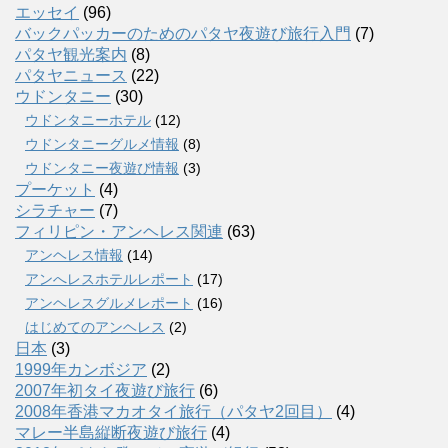
エッセイ
(96)
バックパッカーのためのパタヤ夜遊び旅行入門
(7)
パタヤ観光案内
(8)
パタヤニュース
(22)
ウドンタニー
(30)
ウドンタニーホテル
(12)
ウドンタニーグルメ情報
(8)
ウドンタニー夜遊び情報
(3)
プーケット
(4)
シラチャー
(7)
フィリピン・アンヘレス関連
(63)
アンヘレス情報
(14)
アンへレスホテルレポート
(17)
アンヘレスグルメレポート
(16)
はじめてのアンヘレス
(2)
日本
(3)
1999年カンボジア
(2)
2007年初タイ夜遊び旅行
(6)
2008年香港マカオタイ旅行（パタヤ2回目）
(4)
マレー半島縦断夜遊び旅行
(4)