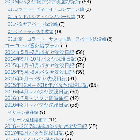
2012年パタヤ発アジア夜遊び紀行
(53)
01.コラート・ピマーイ・コンケーン編
(9)
02.インドネシア・シンガポール編
(10)
03.パタヤアパート沈没編
(7)
04.タイ・ラオス周遊編
(18)
05.北京・コラート・サメット島・アパート沈没編
(8)
ヨーロッパ番外編プラハ
(1)
2014年5月~7月パタヤ沈没日記
(59)
2014年9月-10月パタヤ沈没日記
(37)
2015年1月~3月パタヤ沈没日記
(75)
2015年5月~6月パタヤ沈没日記
(39)
2015年8月~パタヤ沈没日記
(81)
2015年12月～2016年パタヤ沈没日記
(65)
2016年4月～パタヤ沈没日記
(50)
2016年7月～アジア周遊旅行
(42)
2016年8月～パタヤ沈没日記
(58)
イサーン遠征編
(9)
イサーン遠征編後半
(11)
2016～2017年末年始パタヤ沈没日記
(35)
2017年2月パタヤ沈没日記
(15)
2017年フィリピン旅行記
(19)