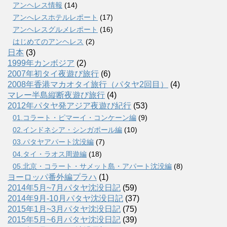
アンヘレス情報
(14)
アンへレスホテルレポート
(17)
アンヘレスグルメレポート
(16)
はじめてのアンヘレス
(2)
日本
(3)
1999年カンボジア
(2)
2007年初タイ夜遊び旅行
(6)
2008年香港マカオタイ旅行（パタヤ2回目）
(4)
マレー半島縦断夜遊び旅行
(4)
2012年パタヤ発アジア夜遊び紀行
(53)
01.コラート・ピマーイ・コンケーン編
(9)
02.インドネシア・シンガポール編
(10)
03.パタヤアパート沈没編
(7)
04.タイ・ラオス周遊編
(18)
05.北京・コラート・サメット島・アパート沈没編
(8)
ヨーロッパ番外編プラハ
(1)
2014年5月~7月パタヤ沈没日記
(59)
2014年9月-10月パタヤ沈没日記
(37)
2015年1月~3月パタヤ沈没日記
(75)
2015年5月~6月パタヤ沈没日記
(39)