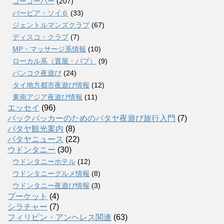
ゴーゴーバー
(207)
バービア・ソイ６
(33)
ジェントルマンズクラブ
(67)
ディスコ・クラブ
(7)
MP・マッサージ系情報
(10)
ローカル系（置屋・パブ）
(9)
バンコク夜遊び
(24)
タイ地方都市夜遊び情報
(12)
東南アジア夜遊び情報
(11)
エッセイ
(96)
バックパッカーのためのパタヤ夜遊び旅行入門
(7)
パタヤ観光案内
(8)
パタヤニュース
(22)
ウドンタニー
(30)
ウドンタニーホテル
(12)
ウドンタニーグルメ情報
(8)
ウドンタニー夜遊び情報
(3)
プーケット
(4)
シラチャー
(7)
フィリピン・アンヘレス関連
(63)