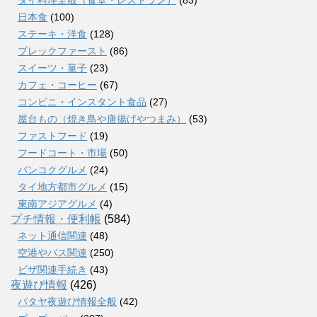
日本食
(100)
ステーキ・洋食
(128)
ブレックファースト
(86)
スイーツ・菓子
(23)
カフェ・コーヒー
(67)
コンビニ・インスタント食品
(27)
屋台もの（焼き鳥や唐揚げやつまみ）
(53)
ファストフード
(19)
フードコート・市場
(50)
バンコクグルメ
(24)
タイ地方都市グルメ
(15)
東南アジアグルメ
(4)
プチ情報・便利帳
(584)
ネット通信関連
(48)
空港やバス関連
(250)
ビザ関連手続き
(43)
夜遊び情報
(426)
パタヤ夜遊び情報全般
(42)