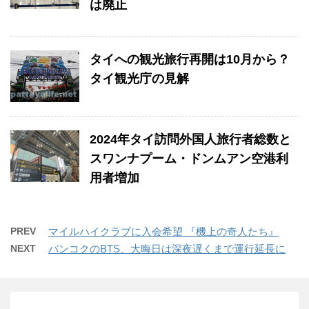
は廃止
タイへの観光旅行再開は10月から？
タイ観光庁の見解
2024年タイ訪問外国人旅行者総数と
スワンナプーム・ドンムアン空港利
用者増加
PREV
マイルハイクラブに入会希望 『機上の奇人たち』
NEXT
バンコクのBTS、大晦日は深夜遅くまで運行延長に