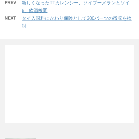
PREV
新しくなったTTカレンシー、ソイブーメランとソイ
6、飲酒検問
NEXT
タイ入国料にかわり保険として300バーツの徴収を検
討