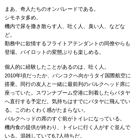
まあ、奇人たちのオンパレードである。
シモネタ多め。
機内で尿を撒き散らす人、吐く人、臭い人、などな
ど。
勤務中に欲情するフライトアテンダントの同僚やらも
登場。パイロットの変態ぶりも楽しめる。
個人的に経験したことがあるのは、吐く人。
2010年頃だったか、バンコクへ向かうタイ国際航空に
搭乗。同行の友人と一緒に最前列のバルクヘッド席に
座っていた。スワンナプーム空港に到着したらパタヤ
へ直行する予定だ。気持ちはすでにパタヤに飛んでい
る。このわくわく感がたまらない。
バルクヘッドの席のすぐ前がトイレになっている。
機内食の提供が終わり、トイレに行く人がすぐ並んで
いる。混雑していて6,7人待ちだ。