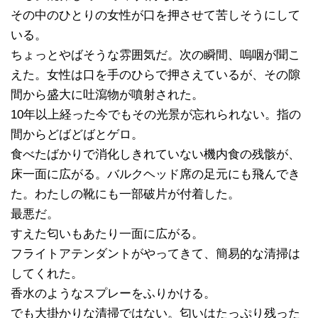
その中のひとりの女性が口を押させて苦しそうにして
いる。
ちょっとやばそうな雰囲気だ。次の瞬間、嗚咽が聞こ
えた。女性は口を手のひらで押さえているが、その隙
間から盛大に吐瀉物が噴射された。
10年以上経った今でもその光景が忘れられない。指の
間からどばどばとゲロ。
食べたばかりで消化しきれていない機内食の残骸が、
床一面に広がる。バルクヘッド席の足元にも飛んでき
た。わたしの靴にも一部破片が付着した。
最悪だ。
すえた匂いもあたり一面に広がる。
フライトアテンダントがやってきて、簡易的な清掃は
してくれた。
香水のようなスプレーをふりかける。
でも大掛かりな清掃ではない。匂いはたっぷり残った