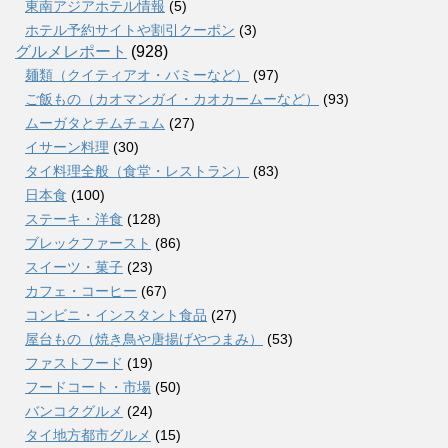
東南アジアホテル情報
(5)
ホテル予約サイトや割引クーポン
(3)
グルメレポート
(928)
麺類（クイティアオ・バミーなど）
(97)
ご飯もの（カオマンガイ・カオカームーなど）
(93)
ムーガタとチムチュム
(27)
イサーン料理
(30)
タイ料理全般（食堂・レストラン）
(83)
日本食
(100)
ステーキ・洋食
(128)
ブレックファースト
(86)
スイーツ・菓子
(23)
カフェ・コーヒー
(67)
コンビニ・インスタント食品
(27)
屋台もの（焼き鳥や唐揚げやつまみ）
(53)
ファストフード
(19)
フードコート・市場
(50)
バンコクグルメ
(24)
タイ地方都市グルメ
(15)