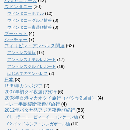
パタヤニュース
(22)
ウドンタニー
(30)
ウドンタニーホテル
(12)
ウドンタニーグルメ情報
(8)
ウドンタニー夜遊び情報
(3)
プーケット
(4)
シラチャー
(7)
フィリピン・アンヘレス関連
(63)
アンヘレス情報
(14)
アンへレスホテルレポート
(17)
アンヘレスグルメレポート
(16)
はじめてのアンヘレス
(2)
日本
(3)
1999年カンボジア
(2)
2007年初タイ夜遊び旅行
(6)
2008年香港マカオタイ旅行（パタヤ2回目）
(4)
マレー半島縦断夜遊び旅行
(4)
2012年パタヤ発アジア夜遊び紀行
(53)
01.コラート・ピマーイ・コンケーン編
(9)
02.インドネシア・シンガポール編
(10)