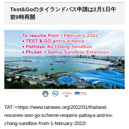
Test&Goのタイランドパス申請は2月1日午
前9時再開
TAT⇒https://www.tatnews.org/2022/01/thailand-
resumes-test-go-scheme-reopens-pattaya-and-ko-
chang-sandbox-from-1-february-2022/