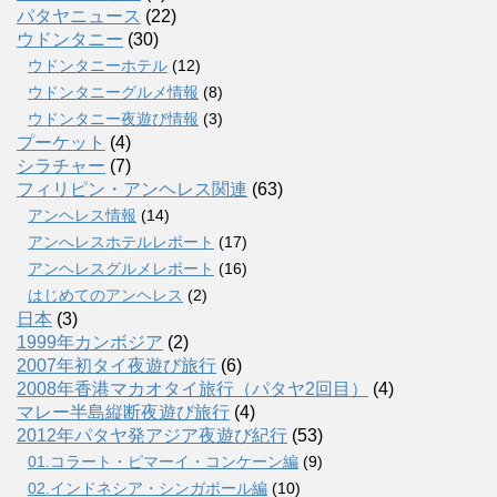
パタヤニュース
(22)
ウドンタニー
(30)
ウドンタニーホテル
(12)
ウドンタニーグルメ情報
(8)
ウドンタニー夜遊び情報
(3)
プーケット
(4)
シラチャー
(7)
フィリピン・アンヘレス関連
(63)
アンヘレス情報
(14)
アンへレスホテルレポート
(17)
アンヘレスグルメレポート
(16)
はじめてのアンヘレス
(2)
日本
(3)
1999年カンボジア
(2)
2007年初タイ夜遊び旅行
(6)
2008年香港マカオタイ旅行（パタヤ2回目）
(4)
マレー半島縦断夜遊び旅行
(4)
2012年パタヤ発アジア夜遊び紀行
(53)
01.コラート・ピマーイ・コンケーン編
(9)
02.インドネシア・シンガポール編
(10)