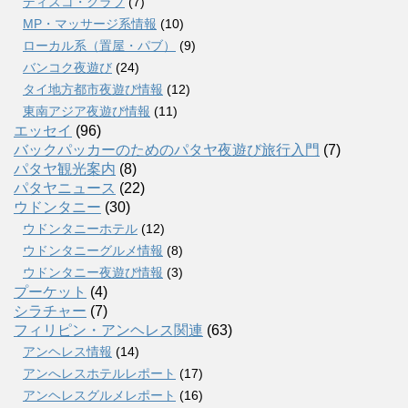
ディスコ・クラブ
(7)
MP・マッサージ系情報
(10)
ローカル系（置屋・パブ）
(9)
バンコク夜遊び
(24)
タイ地方都市夜遊び情報
(12)
東南アジア夜遊び情報
(11)
エッセイ
(96)
バックパッカーのためのパタヤ夜遊び旅行入門
(7)
パタヤ観光案内
(8)
パタヤニュース
(22)
ウドンタニー
(30)
ウドンタニーホテル
(12)
ウドンタニーグルメ情報
(8)
ウドンタニー夜遊び情報
(3)
プーケット
(4)
シラチャー
(7)
フィリピン・アンヘレス関連
(63)
アンヘレス情報
(14)
アンへレスホテルレポート
(17)
アンヘレスグルメレポート
(16)