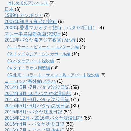
はじめてのアンヘレス
(2)
日本
(3)
1999年カンボジア
(2)
2007年初タイ夜遊び旅行
(6)
2008年香港マカオタイ旅行（パタヤ2回目）
(4)
マレー半島縦断夜遊び旅行
(4)
2012年パタヤ発アジア夜遊び紀行
(53)
01.コラート・ピマーイ・コンケーン編
(9)
02.インドネシア・シンガポール編
(10)
03.パタヤアパート沈没編
(7)
04.タイ・ラオス周遊編
(18)
05.北京・コラート・サメット島・アパート沈没編
(8)
ヨーロッパ番外編プラハ
(1)
2014年5月~7月パタヤ沈没日記
(59)
2014年9月-10月パタヤ沈没日記
(37)
2015年1月~3月パタヤ沈没日記
(75)
2015年5月~6月パタヤ沈没日記
(39)
2015年8月~パタヤ沈没日記
(81)
2015年12月～2016年パタヤ沈没日記
(65)
2016年4月～パタヤ沈没日記
(50)
2016年7月～アジア周遊旅行
(42)