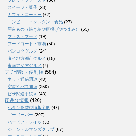
スイーツ・菓子
(23)
カフェ・コーヒー
(67)
コンビニ・インスタント食品
(27)
屋台もの（焼き鳥や唐揚げやつまみ）
(53)
ファストフード
(19)
フードコート・市場
(50)
バンコクグルメ
(24)
タイ地方都市グルメ
(15)
東南アジアグルメ
(4)
プチ情報・便利帳
(584)
ネット通信関連
(48)
空港やバス関連
(250)
ビザ関連手続き
(43)
夜遊び情報
(426)
パタヤ夜遊び情報全般
(42)
ゴーゴーバー
(207)
バービア・ソイ６
(33)
ジェントルマンズクラブ
(67)