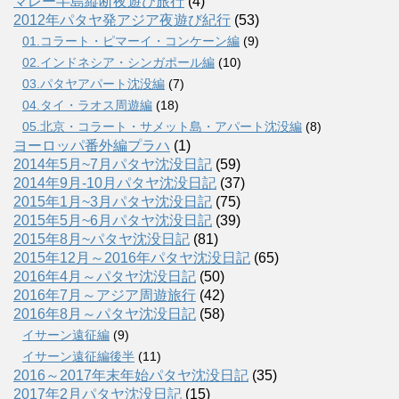
マレー半島縦断夜遊び旅行
(4)
2012年パタヤ発アジア夜遊び紀行
(53)
01.コラート・ピマーイ・コンケーン編
(9)
02.インドネシア・シンガポール編
(10)
03.パタヤアパート沈没編
(7)
04.タイ・ラオス周遊編
(18)
05.北京・コラート・サメット島・アパート沈没編
(8)
ヨーロッパ番外編プラハ
(1)
2014年5月~7月パタヤ沈没日記
(59)
2014年9月-10月パタヤ沈没日記
(37)
2015年1月~3月パタヤ沈没日記
(75)
2015年5月~6月パタヤ沈没日記
(39)
2015年8月~パタヤ沈没日記
(81)
2015年12月～2016年パタヤ沈没日記
(65)
2016年4月～パタヤ沈没日記
(50)
2016年7月～アジア周遊旅行
(42)
2016年8月～パタヤ沈没日記
(58)
イサーン遠征編
(9)
イサーン遠征編後半
(11)
2016～2017年末年始パタヤ沈没日記
(35)
2017年2月パタヤ沈没日記
(15)