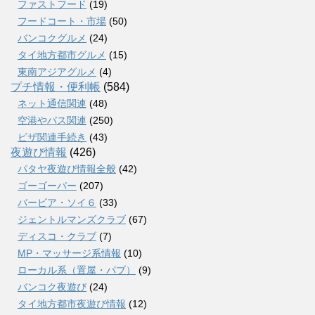
ファストフード
(19)
フードコート・市場
(50)
バンコクグルメ
(24)
タイ地方都市グルメ
(15)
東南アジアグルメ
(4)
プチ情報・便利帳
(584)
ネット通信関連
(48)
空港やバス関連
(250)
ビザ関連手続き
(43)
夜遊び情報
(426)
パタヤ夜遊び情報全般
(42)
ゴーゴーバー
(207)
バービア・ソイ６
(33)
ジェントルマンズクラブ
(67)
ディスコ・クラブ
(7)
MP・マッサージ系情報
(10)
ローカル系（置屋・パブ）
(9)
バンコク夜遊び
(24)
タイ地方都市夜遊び情報
(12)