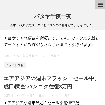
パタヤ千夜一夜
基本、パタヤ沈没。タイとパタヤの情報をどこよりも詳しく。
！
当サイトは広告を利用しています。リンク先を通じ
て当サイトに収益がもたらされることがあります。
HOME
>
タイ入国情報
>
フライト情報
>
フライト情報
エアアジアの週末フラッシュセール中、
成田/関空-バンコク往復3万円
投稿日：2023年8月4日 更新日：
2023年8月10日
エアアジアが週末限定のセールを開催中だ。