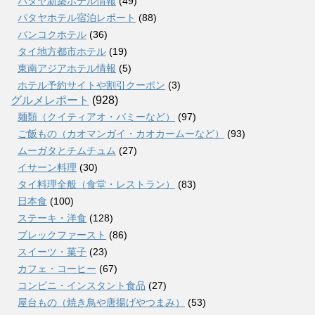
パタヤ新築ホテル情報
(49)
パタヤホテル宿泊レポート
(88)
バンコクホテル
(36)
タイ地方都市ホテル
(19)
東南アジアホテル情報
(5)
ホテル予約サイトや割引クーポン
(3)
グルメレポート
(928)
麺類（クイティアオ・バミーなど）
(97)
ご飯もの（カオマンガイ・カオカームーなど）
(93)
ムーガタとチムチュム
(27)
イサーン料理
(30)
タイ料理全般（食堂・レストラン）
(83)
日本食
(100)
ステーキ・洋食
(128)
ブレックファースト
(86)
スイーツ・菓子
(23)
カフェ・コーヒー
(67)
コンビニ・インスタント食品
(27)
屋台もの（焼き鳥や唐揚げやつまみ）
(53)