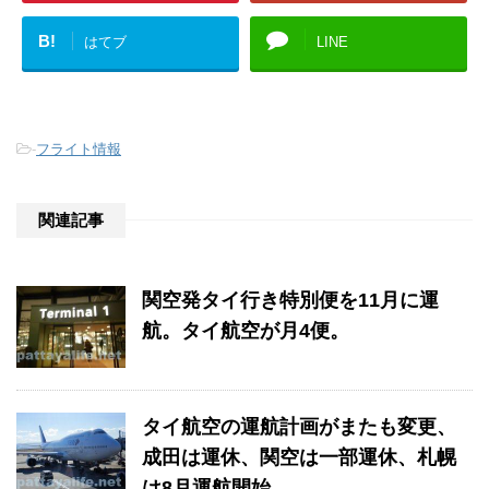
B!
はてブ
LINE
-
フライト情報
関連記事
関空発タイ行き特別便を11月に運
航。タイ航空が月4便。
タイ航空の運航計画がまたも変更、
成田は運休、関空は一部運休、札幌
は8月運航開始