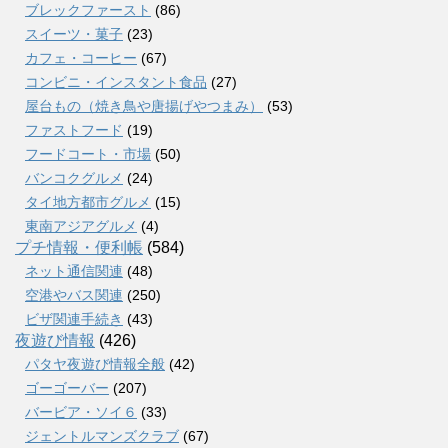
ブレックファースト
(86)
スイーツ・菓子
(23)
カフェ・コーヒー
(67)
コンビニ・インスタント食品
(27)
屋台もの（焼き鳥や唐揚げやつまみ）
(53)
ファストフード
(19)
フードコート・市場
(50)
バンコクグルメ
(24)
タイ地方都市グルメ
(15)
東南アジアグルメ
(4)
プチ情報・便利帳
(584)
ネット通信関連
(48)
空港やバス関連
(250)
ビザ関連手続き
(43)
夜遊び情報
(426)
パタヤ夜遊び情報全般
(42)
ゴーゴーバー
(207)
バービア・ソイ６
(33)
ジェントルマンズクラブ
(67)