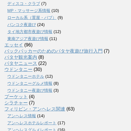
ディスコ・クラブ
(7)
MP・マッサージ系情報
(10)
ローカル系（置屋・パブ）
(9)
バンコク夜遊び
(24)
タイ地方都市夜遊び情報
(12)
東南アジア夜遊び情報
(11)
エッセイ
(96)
バックパッカーのためのパタヤ夜遊び旅行入門
(7)
パタヤ観光案内
(8)
パタヤニュース
(22)
ウドンタニー
(30)
ウドンタニーホテル
(12)
ウドンタニーグルメ情報
(8)
ウドンタニー夜遊び情報
(3)
プーケット
(4)
シラチャー
(7)
フィリピン・アンヘレス関連
(63)
アンヘレス情報
(14)
アンへレスホテルレポート
(17)
アンヘレスグルメレポート
(16)