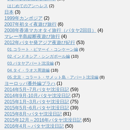
はじめてのアンヘレス
(2)
日本
(3)
1999年カンボジア
(2)
2007年初タイ夜遊び旅行
(6)
2008年香港マカオタイ旅行（パタヤ2回目）
(4)
マレー半島縦断夜遊び旅行
(4)
2012年パタヤ発アジア夜遊び紀行
(53)
01.コラート・ピマーイ・コンケーン編
(9)
02.インドネシア・シンガポール編
(10)
03.パタヤアパート沈没編
(7)
04.タイ・ラオス周遊編
(18)
05.北京・コラート・サメット島・アパート沈没編
(8)
ヨーロッパ番外編プラハ
(1)
2014年5月~7月パタヤ沈没日記
(59)
2014年9月-10月パタヤ沈没日記
(37)
2015年1月~3月パタヤ沈没日記
(75)
2015年5月~6月パタヤ沈没日記
(39)
2015年8月~パタヤ沈没日記
(81)
2015年12月～2016年パタヤ沈没日記
(65)
2016年4月～パタヤ沈没日記
(50)