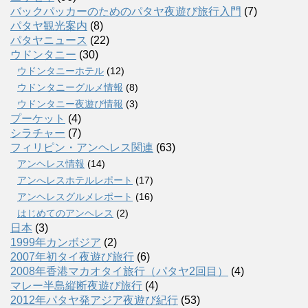
バックパッカーのためのパタヤ夜遊び旅行入門
(7)
パタヤ観光案内
(8)
パタヤニュース
(22)
ウドンタニー
(30)
ウドンタニーホテル
(12)
ウドンタニーグルメ情報
(8)
ウドンタニー夜遊び情報
(3)
プーケット
(4)
シラチャー
(7)
フィリピン・アンヘレス関連
(63)
アンヘレス情報
(14)
アンへレスホテルレポート
(17)
アンヘレスグルメレポート
(16)
はじめてのアンヘレス
(2)
日本
(3)
1999年カンボジア
(2)
2007年初タイ夜遊び旅行
(6)
2008年香港マカオタイ旅行（パタヤ2回目）
(4)
マレー半島縦断夜遊び旅行
(4)
2012年パタヤ発アジア夜遊び紀行
(53)