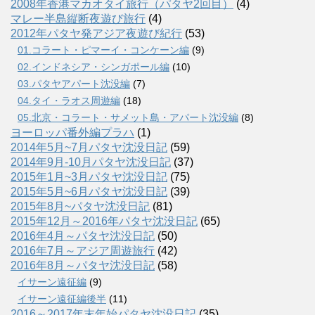
2008年香港マカオタイ旅行（パタヤ2回目）
(4)
マレー半島縦断夜遊び旅行
(4)
2012年パタヤ発アジア夜遊び紀行
(53)
01.コラート・ピマーイ・コンケーン編
(9)
02.インドネシア・シンガポール編
(10)
03.パタヤアパート沈没編
(7)
04.タイ・ラオス周遊編
(18)
05.北京・コラート・サメット島・アパート沈没編
(8)
ヨーロッパ番外編プラハ
(1)
2014年5月~7月パタヤ沈没日記
(59)
2014年9月-10月パタヤ沈没日記
(37)
2015年1月~3月パタヤ沈没日記
(75)
2015年5月~6月パタヤ沈没日記
(39)
2015年8月~パタヤ沈没日記
(81)
2015年12月～2016年パタヤ沈没日記
(65)
2016年4月～パタヤ沈没日記
(50)
2016年7月～アジア周遊旅行
(42)
2016年8月～パタヤ沈没日記
(58)
イサーン遠征編
(9)
イサーン遠征編後半
(11)
2016～2017年末年始パタヤ沈没日記
(35)