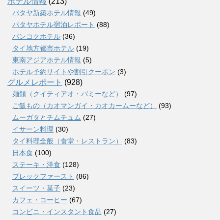
ホテル情報
(213)
パタヤ新築ホテル情報
(49)
パタヤホテル宿泊レポート
(88)
バンコクホテル
(36)
タイ地方都市ホテル
(19)
東南アジアホテル情報
(5)
ホテル予約サイトや割引クーポン
(3)
グルメレポート
(928)
麺類（クイティアオ・バミーなど）
(97)
ご飯もの（カオマンガイ・カオカームーなど）
(93)
ムーガタとチムチュム
(27)
イサーン料理
(30)
タイ料理全般（食堂・レストラン）
(83)
日本食
(100)
ステーキ・洋食
(128)
ブレックファースト
(86)
スイーツ・菓子
(23)
カフェ・コーヒー
(67)
コンビニ・インスタント食品
(27)