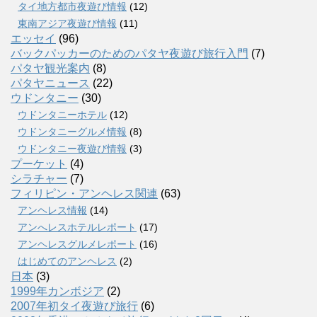
タイ地方都市夜遊び情報
(12)
東南アジア夜遊び情報
(11)
エッセイ
(96)
バックパッカーのためのパタヤ夜遊び旅行入門
(7)
パタヤ観光案内
(8)
パタヤニュース
(22)
ウドンタニー
(30)
ウドンタニーホテル
(12)
ウドンタニーグルメ情報
(8)
ウドンタニー夜遊び情報
(3)
プーケット
(4)
シラチャー
(7)
フィリピン・アンヘレス関連
(63)
アンヘレス情報
(14)
アンへレスホテルレポート
(17)
アンヘレスグルメレポート
(16)
はじめてのアンヘレス
(2)
日本
(3)
1999年カンボジア
(2)
2007年初タイ夜遊び旅行
(6)