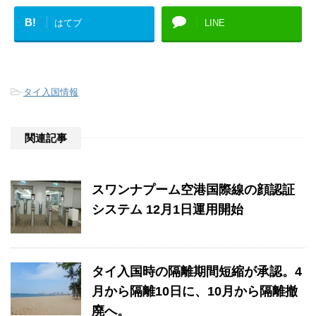
B!
はてブ
LINE
-
タイ入国情報
関連記事
スワンナプーム空港国際線の顔認証
システム 12月1日運用開始
タイ入国時の隔離期間短縮が承認。4
月から隔離10日に、10月から隔離撤
廃へ。