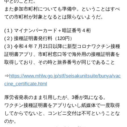
中とのことだ。
また参加市町村についても準備中。ということはすべ
ての市町村が対象となるとは限らないようだ。
(１) マイナンバーカード＋暗証番号４桁
(２) 接種証明書発行料（120円）
(３) 令和４年７月21日以降に新型コロナワクチン接種
証明書アプリ、市町村窓口等で海外用の接種証明書を
取得しており、その時と旅券番号が同じであること
⇒
https://www.mhlw.go.jp/stf/seisakunitsuite/bunya/vac
cine_certificate.html
厚労省発表のまま引用したが、3番が気になる。
ワクチン接種証明書をアプリないし紙媒体で一度取得
してからでないと、コンビニ交付は不可ということな
のか。