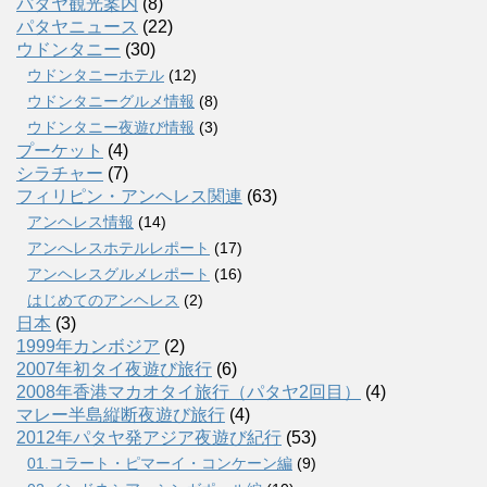
パタヤ観光案内
(8)
パタヤニュース
(22)
ウドンタニー
(30)
ウドンタニーホテル
(12)
ウドンタニーグルメ情報
(8)
ウドンタニー夜遊び情報
(3)
プーケット
(4)
シラチャー
(7)
フィリピン・アンヘレス関連
(63)
アンヘレス情報
(14)
アンへレスホテルレポート
(17)
アンヘレスグルメレポート
(16)
はじめてのアンヘレス
(2)
日本
(3)
1999年カンボジア
(2)
2007年初タイ夜遊び旅行
(6)
2008年香港マカオタイ旅行（パタヤ2回目）
(4)
マレー半島縦断夜遊び旅行
(4)
2012年パタヤ発アジア夜遊び紀行
(53)
01.コラート・ピマーイ・コンケーン編
(9)