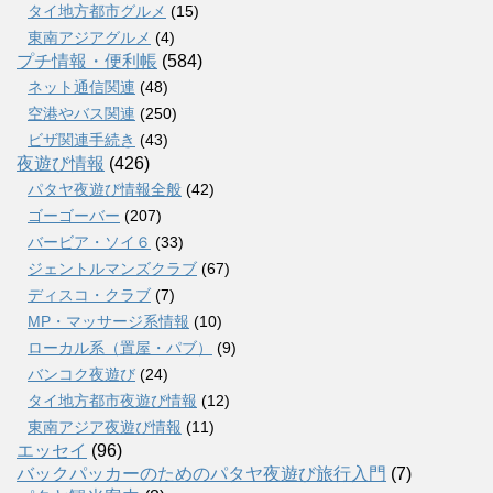
タイ地方都市グルメ
(15)
東南アジアグルメ
(4)
プチ情報・便利帳
(584)
ネット通信関連
(48)
空港やバス関連
(250)
ビザ関連手続き
(43)
夜遊び情報
(426)
パタヤ夜遊び情報全般
(42)
ゴーゴーバー
(207)
バービア・ソイ６
(33)
ジェントルマンズクラブ
(67)
ディスコ・クラブ
(7)
MP・マッサージ系情報
(10)
ローカル系（置屋・パブ）
(9)
バンコク夜遊び
(24)
タイ地方都市夜遊び情報
(12)
東南アジア夜遊び情報
(11)
エッセイ
(96)
バックパッカーのためのパタヤ夜遊び旅行入門
(7)