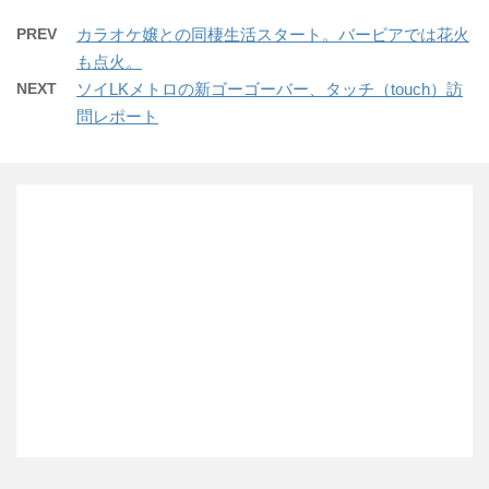
PREV
カラオケ嬢との同棲生活スタート。バービアでは花火
も点火。
NEXT
ソイLKメトロの新ゴーゴーバー、タッチ（touch）訪
問レポート