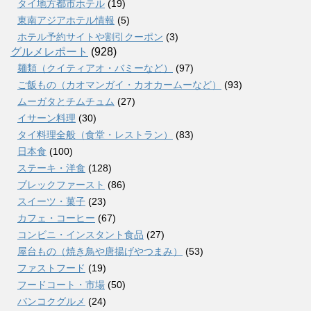
タイ地方都市ホテル
(19)
東南アジアホテル情報
(5)
ホテル予約サイトや割引クーポン
(3)
グルメレポート
(928)
麺類（クイティアオ・バミーなど）
(97)
ご飯もの（カオマンガイ・カオカームーなど）
(93)
ムーガタとチムチュム
(27)
イサーン料理
(30)
タイ料理全般（食堂・レストラン）
(83)
日本食
(100)
ステーキ・洋食
(128)
ブレックファースト
(86)
スイーツ・菓子
(23)
カフェ・コーヒー
(67)
コンビニ・インスタント食品
(27)
屋台もの（焼き鳥や唐揚げやつまみ）
(53)
ファストフード
(19)
フードコート・市場
(50)
バンコクグルメ
(24)