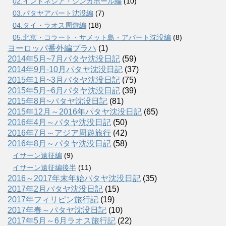
02.インドネシア・シンガポール編
(10)
03.パタヤアパート沈没編
(7)
04.タイ・ラオス周遊編
(18)
05.北京・コラート・サメット島・アパート沈没編
(8)
ヨーロッパ番外編プラハ
(1)
2014年5月~7月パタヤ沈没日記
(59)
2014年9月-10月パタヤ沈没日記
(37)
2015年1月~3月パタヤ沈没日記
(75)
2015年5月~6月パタヤ沈没日記
(39)
2015年8月~パタヤ沈没日記
(81)
2015年12月～2016年パタヤ沈没日記
(65)
2016年4月～パタヤ沈没日記
(50)
2016年7月～アジア周遊旅行
(42)
2016年8月～パタヤ沈没日記
(58)
イサーン遠征編
(9)
イサーン遠征編後半
(11)
2016～2017年末年始パタヤ沈没日記
(35)
2017年2月パタヤ沈没日記
(15)
2017年フィリピン旅行記
(19)
2017年春～パタヤ沈没日記
(10)
2017年5月～6月ラオス旅行記
(22)