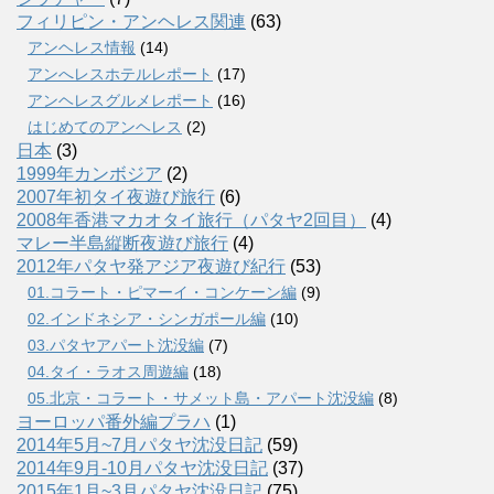
フィリピン・アンヘレス関連
(63)
アンヘレス情報
(14)
アンへレスホテルレポート
(17)
アンヘレスグルメレポート
(16)
はじめてのアンヘレス
(2)
日本
(3)
1999年カンボジア
(2)
2007年初タイ夜遊び旅行
(6)
2008年香港マカオタイ旅行（パタヤ2回目）
(4)
マレー半島縦断夜遊び旅行
(4)
2012年パタヤ発アジア夜遊び紀行
(53)
01.コラート・ピマーイ・コンケーン編
(9)
02.インドネシア・シンガポール編
(10)
03.パタヤアパート沈没編
(7)
04.タイ・ラオス周遊編
(18)
05.北京・コラート・サメット島・アパート沈没編
(8)
ヨーロッパ番外編プラハ
(1)
2014年5月~7月パタヤ沈没日記
(59)
2014年9月-10月パタヤ沈没日記
(37)
2015年1月~3月パタヤ沈没日記
(75)