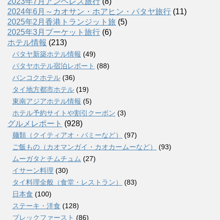
2023年7月アンヘレス旅行
(8)
2024年6月～カオサン・ホアヒン・パタヤ旅行
(11)
2025年2月香港トランジット旅
(5)
2025年3月プーケット旅行
(6)
ホテル情報
(213)
パタヤ新築ホテル情報
(49)
パタヤホテル宿泊レポート
(88)
バンコクホテル
(36)
タイ地方都市ホテル
(19)
東南アジアホテル情報
(5)
ホテル予約サイトや割引クーポン
(3)
グルメレポート
(928)
麺類（クイティアオ・バミーなど）
(97)
ご飯もの（カオマンガイ・カオカームーなど）
(93)
ムーガタとチムチュム
(27)
イサーン料理
(30)
タイ料理全般（食堂・レストラン）
(83)
日本食
(100)
ステーキ・洋食
(128)
ブレックファースト
(86)