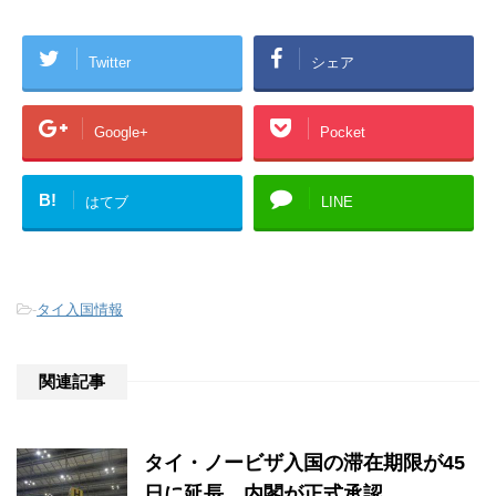
Twitter
シェア
Google+
Pocket
B!
はてブ
LINE
-
タイ入国情報
関連記事
タイ・ノービザ入国の滞在期限が45
日に延長。内閣が正式承認。