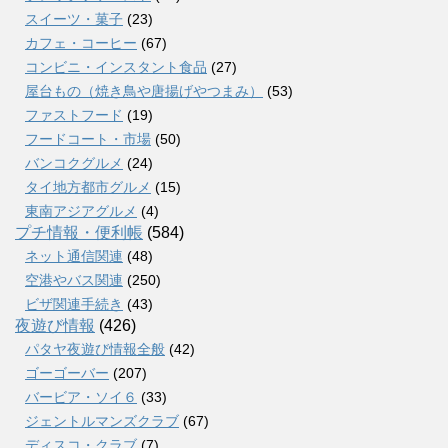
スイーツ・菓子
(23)
カフェ・コーヒー
(67)
コンビニ・インスタント食品
(27)
屋台もの（焼き鳥や唐揚げやつまみ）
(53)
ファストフード
(19)
フードコート・市場
(50)
バンコクグルメ
(24)
タイ地方都市グルメ
(15)
東南アジアグルメ
(4)
プチ情報・便利帳
(584)
ネット通信関連
(48)
空港やバス関連
(250)
ビザ関連手続き
(43)
夜遊び情報
(426)
パタヤ夜遊び情報全般
(42)
ゴーゴーバー
(207)
バービア・ソイ６
(33)
ジェントルマンズクラブ
(67)
ディスコ・クラブ
(7)