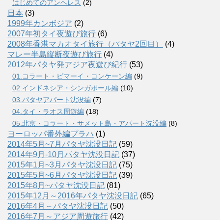
はじめてのアンヘレス
(2)
日本
(3)
1999年カンボジア
(2)
2007年初タイ夜遊び旅行
(6)
2008年香港マカオタイ旅行（パタヤ2回目）
(4)
マレー半島縦断夜遊び旅行
(4)
2012年パタヤ発アジア夜遊び紀行
(53)
01.コラート・ピマーイ・コンケーン編
(9)
02.インドネシア・シンガポール編
(10)
03.パタヤアパート沈没編
(7)
04.タイ・ラオス周遊編
(18)
05.北京・コラート・サメット島・アパート沈没編
(8)
ヨーロッパ番外編プラハ
(1)
2014年5月~7月パタヤ沈没日記
(59)
2014年9月-10月パタヤ沈没日記
(37)
2015年1月~3月パタヤ沈没日記
(75)
2015年5月~6月パタヤ沈没日記
(39)
2015年8月~パタヤ沈没日記
(81)
2015年12月～2016年パタヤ沈没日記
(65)
2016年4月～パタヤ沈没日記
(50)
2016年7月～アジア周遊旅行
(42)