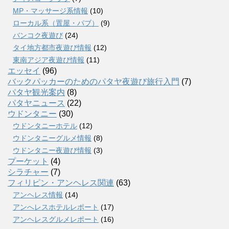
MP・マッサージ系情報
(10)
ローカル系（置屋・パブ）
(9)
バンコク夜遊び
(24)
タイ地方都市夜遊び情報
(12)
東南アジア夜遊び情報
(11)
エッセイ
(96)
バックパッカーのためのパタヤ夜遊び旅行入門
(7)
パタヤ観光案内
(8)
パタヤニュース
(22)
ウドンタニー
(30)
ウドンタニーホテル
(12)
ウドンタニーグルメ情報
(8)
ウドンタニー夜遊び情報
(3)
プーケット
(4)
シラチャー
(7)
フィリピン・アンヘレス関連
(63)
アンヘレス情報
(14)
アンへレスホテルレポート
(17)
アンヘレスグルメレポート
(16)