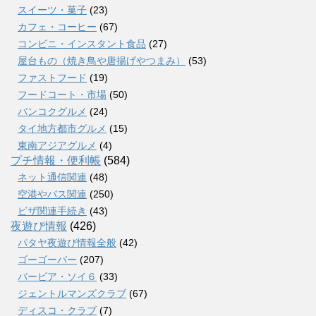
スイーツ・菓子
(23)
カフェ・コーヒー
(67)
コンビニ・インスタント食品
(27)
屋台もの（焼き鳥や唐揚げやつまみ）
(53)
ファストフード
(19)
フードコート・市場
(50)
バンコクグルメ
(24)
タイ地方都市グルメ
(15)
東南アジアグルメ
(4)
プチ情報・便利帳
(584)
ネット通信関連
(48)
空港やバス関連
(250)
ビザ関連手続き
(43)
夜遊び情報
(426)
パタヤ夜遊び情報全般
(42)
ゴーゴーバー
(207)
バービア・ソイ６
(33)
ジェントルマンズクラブ
(67)
ディスコ・クラブ
(7)