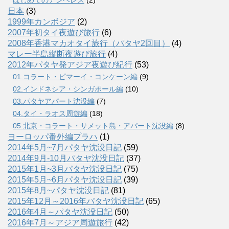
日本
(3)
1999年カンボジア
(2)
2007年初タイ夜遊び旅行
(6)
2008年香港マカオタイ旅行（パタヤ2回目）
(4)
マレー半島縦断夜遊び旅行
(4)
2012年パタヤ発アジア夜遊び紀行
(53)
01.コラート・ピマーイ・コンケーン編
(9)
02.インドネシア・シンガポール編
(10)
03.パタヤアパート沈没編
(7)
04.タイ・ラオス周遊編
(18)
05.北京・コラート・サメット島・アパート沈没編
(8)
ヨーロッパ番外編プラハ
(1)
2014年5月~7月パタヤ沈没日記
(59)
2014年9月-10月パタヤ沈没日記
(37)
2015年1月~3月パタヤ沈没日記
(75)
2015年5月~6月パタヤ沈没日記
(39)
2015年8月~パタヤ沈没日記
(81)
2015年12月～2016年パタヤ沈没日記
(65)
2016年4月～パタヤ沈没日記
(50)
2016年7月～アジア周遊旅行
(42)