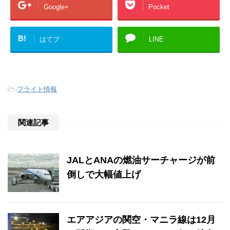
Google+
Pocket
B!
はてブ
LINE
-
フライト情報
関連記事
JALとANAの燃油サーチャージが前
倒しで大幅値上げ
エアアジアの関空・マニラ線は12月