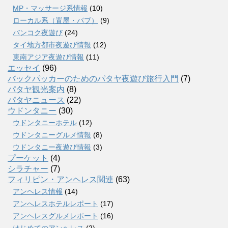
MP・マッサージ系情報
(10)
ローカル系（置屋・パブ）
(9)
バンコク夜遊び
(24)
タイ地方都市夜遊び情報
(12)
東南アジア夜遊び情報
(11)
エッセイ
(96)
バックパッカーのためのパタヤ夜遊び旅行入門
(7)
パタヤ観光案内
(8)
パタヤニュース
(22)
ウドンタニー
(30)
ウドンタニーホテル
(12)
ウドンタニーグルメ情報
(8)
ウドンタニー夜遊び情報
(3)
プーケット
(4)
シラチャー
(7)
フィリピン・アンヘレス関連
(63)
アンヘレス情報
(14)
アンへレスホテルレポート
(17)
アンヘレスグルメレポート
(16)
はじめてのアンヘレス
(2)