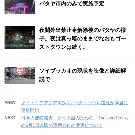
パタヤ市内のみで実施予定
夜間外出禁止令解除後のパタヤの様
子。夜は真っ暗のままでなおもゴー
ストタウンは続く。
ソイブッカオの現状を映像と詳細解
説で
PREV
タイ・エアアジアXのバンコク・ソウル路線が本当に
運航開始
NEXT
日本大使館発表：タイ入国のための「Thailand Pass」
の6月1日以降の運用方針の変更について