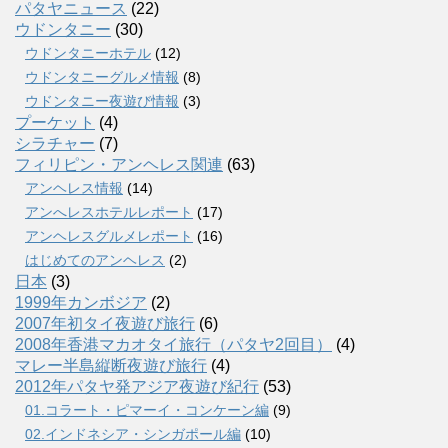
パタヤニュース
(22)
ウドンタニー
(30)
ウドンタニーホテル
(12)
ウドンタニーグルメ情報
(8)
ウドンタニー夜遊び情報
(3)
プーケット
(4)
シラチャー
(7)
フィリピン・アンヘレス関連
(63)
アンヘレス情報
(14)
アンへレスホテルレポート
(17)
アンヘレスグルメレポート
(16)
はじめてのアンヘレス
(2)
日本
(3)
1999年カンボジア
(2)
2007年初タイ夜遊び旅行
(6)
2008年香港マカオタイ旅行（パタヤ2回目）
(4)
マレー半島縦断夜遊び旅行
(4)
2012年パタヤ発アジア夜遊び紀行
(53)
01.コラート・ピマーイ・コンケーン編
(9)
02.インドネシア・シンガポール編
(10)