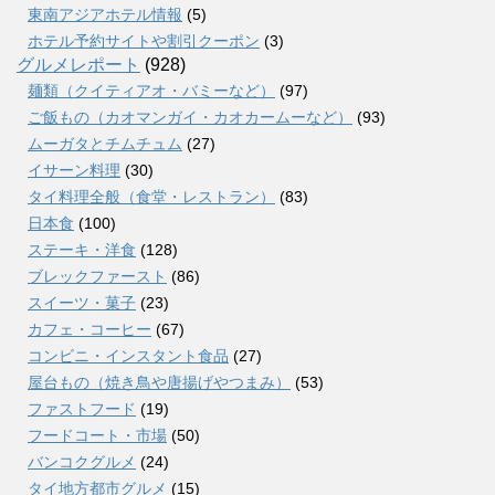
東南アジアホテル情報
(5)
ホテル予約サイトや割引クーポン
(3)
グルメレポート
(928)
麺類（クイティアオ・バミーなど）
(97)
ご飯もの（カオマンガイ・カオカームーなど）
(93)
ムーガタとチムチュム
(27)
イサーン料理
(30)
タイ料理全般（食堂・レストラン）
(83)
日本食
(100)
ステーキ・洋食
(128)
ブレックファースト
(86)
スイーツ・菓子
(23)
カフェ・コーヒー
(67)
コンビニ・インスタント食品
(27)
屋台もの（焼き鳥や唐揚げやつまみ）
(53)
ファストフード
(19)
フードコート・市場
(50)
バンコクグルメ
(24)
タイ地方都市グルメ
(15)