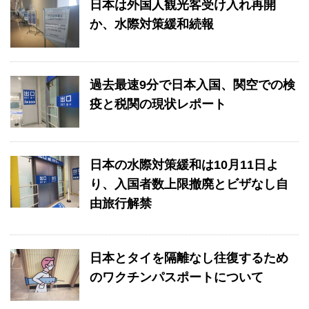
日本は外国人観光客受け入れ再開
か、水際対策緩和続報
過去最速9分で日本入国、関空での検
疫と税関の現状レポート
日本の水際対策緩和は10月11日よ
り、入国者数上限撤廃とビザなし自
由旅行解禁
日本とタイを隔離なし往復するため
のワクチンパスポートについて