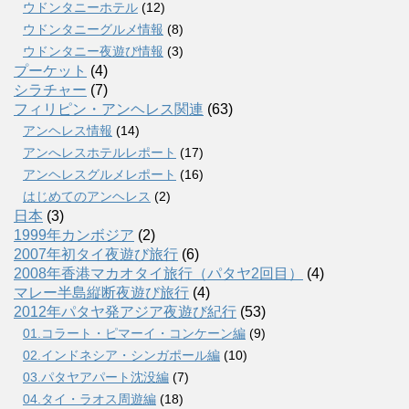
ウドンタニーホテル
(12)
ウドンタニーグルメ情報
(8)
ウドンタニー夜遊び情報
(3)
プーケット
(4)
シラチャー
(7)
フィリピン・アンヘレス関連
(63)
アンヘレス情報
(14)
アンへレスホテルレポート
(17)
アンヘレスグルメレポート
(16)
はじめてのアンヘレス
(2)
日本
(3)
1999年カンボジア
(2)
2007年初タイ夜遊び旅行
(6)
2008年香港マカオタイ旅行（パタヤ2回目）
(4)
マレー半島縦断夜遊び旅行
(4)
2012年パタヤ発アジア夜遊び紀行
(53)
01.コラート・ピマーイ・コンケーン編
(9)
02.インドネシア・シンガポール編
(10)
03.パタヤアパート沈没編
(7)
04.タイ・ラオス周遊編
(18)