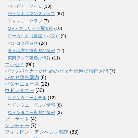
バービア・ソイ６
(33)
ジェントルマンズクラブ
(67)
ディスコ・クラブ
(7)
MP・マッサージ系情報
(10)
ローカル系（置屋・パブ）
(9)
バンコク夜遊び
(24)
タイ地方都市夜遊び情報
(12)
東南アジア夜遊び情報
(11)
エッセイ
(96)
バックパッカーのためのパタヤ夜遊び旅行入門
(7)
パタヤ観光案内
(8)
パタヤニュース
(22)
ウドンタニー
(30)
ウドンタニーホテル
(12)
ウドンタニーグルメ情報
(8)
ウドンタニー夜遊び情報
(3)
プーケット
(4)
シラチャー
(7)
フィリピン・アンヘレス関連
(63)