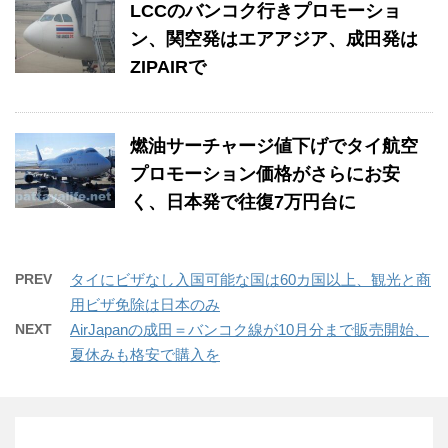
LCCのバンコク行きプロモーショ
ン、関空発はエアアジア、成田発は
ZIPAIRで
燃油サーチャージ値下げでタイ航空
プロモーション価格がさらにお安
く、日本発で往復7万円台に
PREV
タイにビザなし入国可能な国は60カ国以上、観光と商
用ビザ免除は日本のみ
NEXT
AirJapanの成田＝バンコク線が10月分まで販売開始、
夏休みも格安で購入を