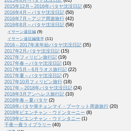
2015年8月~パタヤ沈没日記
(81)
2015年12月～2016年パタヤ沈没日記
(65)
2016年4月～パタヤ沈没日記
(50)
2016年7月～アジア周遊旅行
(42)
2016年8月～パタヤ沈没日記
(58)
イサーン遠征編
(9)
イサーン遠征編後半
(11)
2016～2017年末年始パタヤ沈没日記
(35)
2017年2月パタヤ沈没日記
(15)
2017年フィリピン旅行記
(19)
2017年春～パタヤ沈没日記
(10)
2017年5月～6月ラオス旅行記
(22)
2017年夏～パタヤ沈没日記
(7)
2017年10月フィリピン旅行
(18)
2017年～2018年パタヤ沈没日記
(24)
2018年3月アンヘレス旅行記
(10)
2018年春～夏パタヤ
(2)
2018年パタヤ発チェンマイ・プーケット周遊旅行
(20)
2018年ビエンチャン・ウドンターニー
(8)
2019年ビエンチャン・ウドンタニー
(1)
千夜一夜ライブラリー
(40)