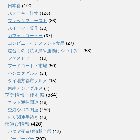
日本食
(100)
ステーキ・洋食
(128)
ブレックファースト
(86)
スイーツ・菓子
(23)
カフェ・コーヒー
(67)
コンビニ・インスタント食品
(27)
屋台もの（焼き鳥や唐揚げやつまみ）
(53)
ファストフード
(19)
フードコート・市場
(50)
バンコクグルメ
(24)
タイ地方都市グルメ
(15)
東南アジアグルメ
(4)
プチ情報・便利帳
(584)
ネット通信関連
(48)
空港やバス関連
(250)
ビザ関連手続き
(43)
夜遊び情報
(426)
パタヤ夜遊び情報全般
(42)
ゴーゴーバー
(207)