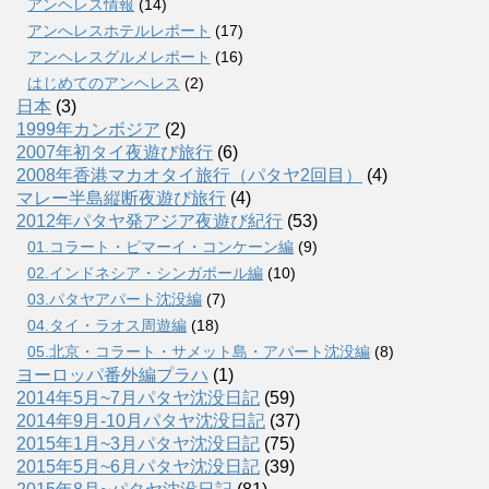
アンヘレス情報
(14)
アンへレスホテルレポート
(17)
アンヘレスグルメレポート
(16)
はじめてのアンヘレス
(2)
日本
(3)
1999年カンボジア
(2)
2007年初タイ夜遊び旅行
(6)
2008年香港マカオタイ旅行（パタヤ2回目）
(4)
マレー半島縦断夜遊び旅行
(4)
2012年パタヤ発アジア夜遊び紀行
(53)
01.コラート・ピマーイ・コンケーン編
(9)
02.インドネシア・シンガポール編
(10)
03.パタヤアパート沈没編
(7)
04.タイ・ラオス周遊編
(18)
05.北京・コラート・サメット島・アパート沈没編
(8)
ヨーロッパ番外編プラハ
(1)
2014年5月~7月パタヤ沈没日記
(59)
2014年9月-10月パタヤ沈没日記
(37)
2015年1月~3月パタヤ沈没日記
(75)
2015年5月~6月パタヤ沈没日記
(39)