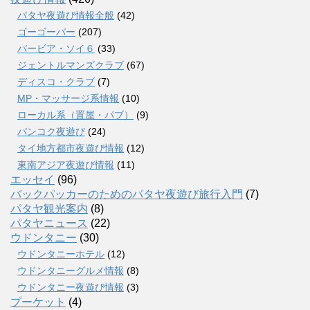
パタヤ夜遊び情報全般
(42)
ゴーゴーバー
(207)
バービア・ソイ６
(33)
ジェントルマンズクラブ
(67)
ディスコ・クラブ
(7)
MP・マッサージ系情報
(10)
ローカル系（置屋・パブ）
(9)
バンコク夜遊び
(24)
タイ地方都市夜遊び情報
(12)
東南アジア夜遊び情報
(11)
エッセイ
(96)
バックパッカーのためのパタヤ夜遊び旅行入門
(7)
パタヤ観光案内
(8)
パタヤニュース
(22)
ウドンタニー
(30)
ウドンタニーホテル
(12)
ウドンタニーグルメ情報
(8)
ウドンタニー夜遊び情報
(3)
プーケット
(4)