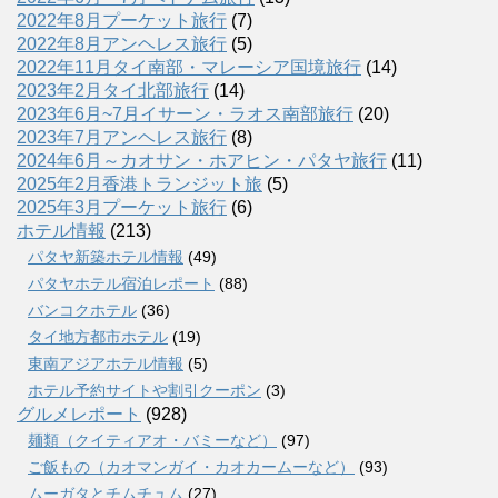
2022年8月プーケット旅行
(7)
2022年8月アンヘレス旅行
(5)
2022年11月タイ南部・マレーシア国境旅行
(14)
2023年2月タイ北部旅行
(14)
2023年6月~7月イサーン・ラオス南部旅行
(20)
2023年7月アンヘレス旅行
(8)
2024年6月～カオサン・ホアヒン・パタヤ旅行
(11)
2025年2月香港トランジット旅
(5)
2025年3月プーケット旅行
(6)
ホテル情報
(213)
パタヤ新築ホテル情報
(49)
パタヤホテル宿泊レポート
(88)
バンコクホテル
(36)
タイ地方都市ホテル
(19)
東南アジアホテル情報
(5)
ホテル予約サイトや割引クーポン
(3)
グルメレポート
(928)
麺類（クイティアオ・バミーなど）
(97)
ご飯もの（カオマンガイ・カオカームーなど）
(93)
ムーガタとチムチュム
(27)