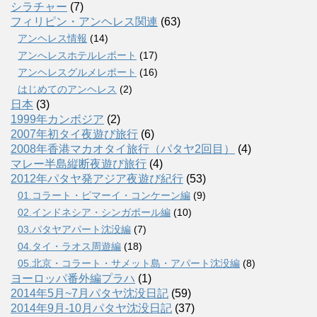
シラチャー
(7)
フィリピン・アンヘレス関連
(63)
アンヘレス情報
(14)
アンへレスホテルレポート
(17)
アンヘレスグルメレポート
(16)
はじめてのアンヘレス
(2)
日本
(3)
1999年カンボジア
(2)
2007年初タイ夜遊び旅行
(6)
2008年香港マカオタイ旅行（パタヤ2回目）
(4)
マレー半島縦断夜遊び旅行
(4)
2012年パタヤ発アジア夜遊び紀行
(53)
01.コラート・ピマーイ・コンケーン編
(9)
02.インドネシア・シンガポール編
(10)
03.パタヤアパート沈没編
(7)
04.タイ・ラオス周遊編
(18)
05.北京・コラート・サメット島・アパート沈没編
(8)
ヨーロッパ番外編プラハ
(1)
2014年5月~7月パタヤ沈没日記
(59)
2014年9月-10月パタヤ沈没日記
(37)