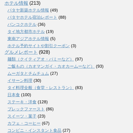
ホテル情報
(213)
パタヤ新築ホテル情報
(49)
パタヤホテル宿泊レポート
(88)
バンコクホテル
(36)
タイ地方都市ホテル
(19)
東南アジアホテル情報
(5)
ホテル予約サイトや割引クーポン
(3)
グルメレポート
(928)
麺類（クイティアオ・バミーなど）
(97)
ご飯もの（カオマンガイ・カオカームーなど）
(93)
ムーガタとチムチュム
(27)
イサーン料理
(30)
タイ料理全般（食堂・レストラン）
(83)
日本食
(100)
ステーキ・洋食
(128)
ブレックファースト
(86)
スイーツ・菓子
(23)
カフェ・コーヒー
(67)
コンビニ・インスタント食品
(27)