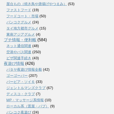
屋台もの（焼き鳥や唐揚げやつまみ）
(53)
ファストフード
(19)
フードコート・市場
(50)
バンコクグルメ
(24)
タイ地方都市グルメ
(15)
東南アジアグルメ
(4)
プチ情報・便利帳
(584)
ネット通信関連
(48)
空港やバス関連
(250)
ビザ関連手続き
(43)
夜遊び情報
(426)
パタヤ夜遊び情報全般
(42)
ゴーゴーバー
(207)
バービア・ソイ６
(33)
ジェントルマンズクラブ
(67)
ディスコ・クラブ
(7)
MP・マッサージ系情報
(10)
ローカル系（置屋・パブ）
(9)
バンコク夜遊び
(24)