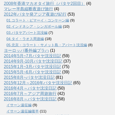
2008年香港マカオタイ旅行（パタヤ2回目）
(4)
マレー半島縦断夜遊び旅行
(4)
2012年パタヤ発アジア夜遊び紀行
(53)
01.コラート・ピマーイ・コンケーン編
(9)
02.インドネシア・シンガポール編
(10)
03.パタヤアパート沈没編
(7)
04.タイ・ラオス周遊編
(18)
05.北京・コラート・サメット島・アパート沈没編
(8)
ヨーロッパ番外編プラハ
(1)
2014年5月~7月パタヤ沈没日記
(59)
2014年9月-10月パタヤ沈没日記
(37)
2015年1月~3月パタヤ沈没日記
(75)
2015年5月~6月パタヤ沈没日記
(39)
2015年8月~パタヤ沈没日記
(81)
2015年12月～2016年パタヤ沈没日記
(65)
2016年4月～パタヤ沈没日記
(50)
2016年7月～アジア周遊旅行
(42)
2016年8月～パタヤ沈没日記
(58)
イサーン遠征編
(9)
イサーン遠征編後半
(11)