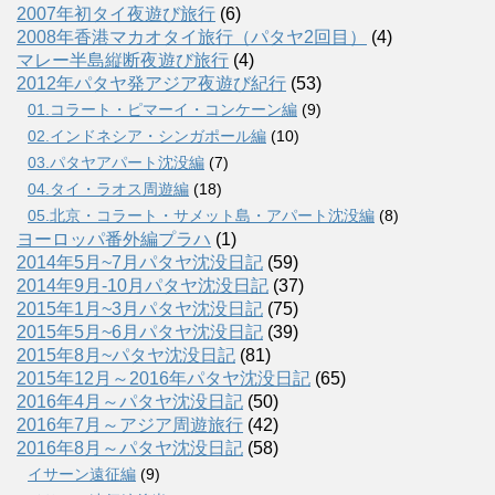
2007年初タイ夜遊び旅行
(6)
2008年香港マカオタイ旅行（パタヤ2回目）
(4)
マレー半島縦断夜遊び旅行
(4)
2012年パタヤ発アジア夜遊び紀行
(53)
01.コラート・ピマーイ・コンケーン編
(9)
02.インドネシア・シンガポール編
(10)
03.パタヤアパート沈没編
(7)
04.タイ・ラオス周遊編
(18)
05.北京・コラート・サメット島・アパート沈没編
(8)
ヨーロッパ番外編プラハ
(1)
2014年5月~7月パタヤ沈没日記
(59)
2014年9月-10月パタヤ沈没日記
(37)
2015年1月~3月パタヤ沈没日記
(75)
2015年5月~6月パタヤ沈没日記
(39)
2015年8月~パタヤ沈没日記
(81)
2015年12月～2016年パタヤ沈没日記
(65)
2016年4月～パタヤ沈没日記
(50)
2016年7月～アジア周遊旅行
(42)
2016年8月～パタヤ沈没日記
(58)
イサーン遠征編
(9)