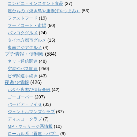
コンビニ・インスタント食品
(27)
屋台もの（焼き鳥や唐揚げやつまみ）
(53)
ファストフード
(19)
フードコート・市場
(50)
バンコクグルメ
(24)
タイ地方都市グルメ
(15)
東南アジアグルメ
(4)
プチ情報・便利帳
(584)
ネット通信関連
(48)
空港やバス関連
(250)
ビザ関連手続き
(43)
夜遊び情報
(426)
パタヤ夜遊び情報全般
(42)
ゴーゴーバー
(207)
バービア・ソイ６
(33)
ジェントルマンズクラブ
(67)
ディスコ・クラブ
(7)
MP・マッサージ系情報
(10)
ローカル系（置屋・パブ）
(9)