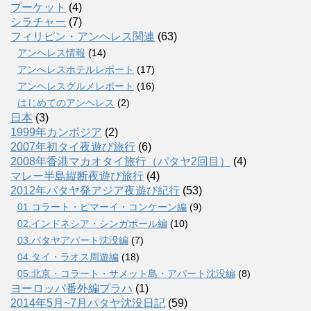
プーケット
(4)
シラチャー
(7)
フィリピン・アンヘレス関連
(63)
アンヘレス情報
(14)
アンへレスホテルレポート
(17)
アンヘレスグルメレポート
(16)
はじめてのアンヘレス
(2)
日本
(3)
1999年カンボジア
(2)
2007年初タイ夜遊び旅行
(6)
2008年香港マカオタイ旅行（パタヤ2回目）
(4)
マレー半島縦断夜遊び旅行
(4)
2012年パタヤ発アジア夜遊び紀行
(53)
01.コラート・ピマーイ・コンケーン編
(9)
02.インドネシア・シンガポール編
(10)
03.パタヤアパート沈没編
(7)
04.タイ・ラオス周遊編
(18)
05.北京・コラート・サメット島・アパート沈没編
(8)
ヨーロッパ番外編プラハ
(1)
2014年5月~7月パタヤ沈没日記
(59)