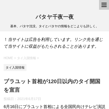
パタヤ千夜一夜
基本、パタヤ沈没。タイとパタヤの情報をどこよりも詳しく。
！
当サイトは広告を利用しています。リンク先を通じ
て当サイトに収益がもたらされることがあります。
HOME
>
タイ入国情報
>
タイ入国情報
プラユット首相が120日以内のタイ開国
を宣言
投稿日：
2021年6月17日
6月16日にプラユット首相による全国民向けテレビ演説