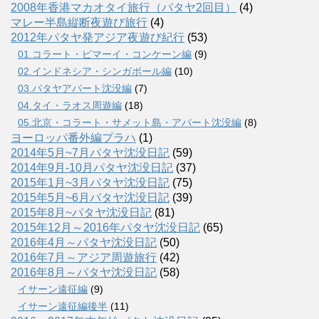
2008年香港マカオタイ旅行（パタヤ2回目）
(4)
マレー半島縦断夜遊び旅行
(4)
2012年パタヤ発アジア夜遊び紀行
(53)
01.コラート・ピマーイ・コンケーン編
(9)
02.インドネシア・シンガポール編
(10)
03.パタヤアパート沈没編
(7)
04.タイ・ラオス周遊編
(18)
05.北京・コラート・サメット島・アパート沈没編
(8)
ヨーロッパ番外編プラハ
(1)
2014年5月~7月パタヤ沈没日記
(59)
2014年9月-10月パタヤ沈没日記
(37)
2015年1月~3月パタヤ沈没日記
(75)
2015年5月~6月パタヤ沈没日記
(39)
2015年8月~パタヤ沈没日記
(81)
2015年12月～2016年パタヤ沈没日記
(65)
2016年4月～パタヤ沈没日記
(50)
2016年7月～アジア周遊旅行
(42)
2016年8月～パタヤ沈没日記
(58)
イサーン遠征編
(9)
イサーン遠征編後半
(11)