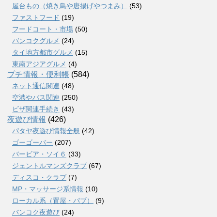
屋台もの（焼き鳥や唐揚げやつまみ）
(53)
ファストフード
(19)
フードコート・市場
(50)
バンコクグルメ
(24)
タイ地方都市グルメ
(15)
東南アジアグルメ
(4)
プチ情報・便利帳
(584)
ネット通信関連
(48)
空港やバス関連
(250)
ビザ関連手続き
(43)
夜遊び情報
(426)
パタヤ夜遊び情報全般
(42)
ゴーゴーバー
(207)
バービア・ソイ６
(33)
ジェントルマンズクラブ
(67)
ディスコ・クラブ
(7)
MP・マッサージ系情報
(10)
ローカル系（置屋・パブ）
(9)
バンコク夜遊び
(24)