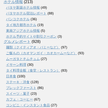
ホテル情報
(213)
パタヤ新築ホテル情報
(49)
パタヤホテル宿泊レポート
(88)
バンコクホテル
(36)
タイ地方都市ホテル
(19)
東南アジアホテル情報
(5)
ホテル予約サイトや割引クーポン
(3)
グルメレポート
(928)
麺類（クイティアオ・バミーなど）
(97)
ご飯もの（カオマンガイ・カオカームーなど）
(93)
ムーガタとチムチュム
(27)
イサーン料理
(30)
タイ料理全般（食堂・レストラン）
(83)
日本食
(100)
ステーキ・洋食
(128)
ブレックファースト
(86)
スイーツ・菓子
(23)
カフェ・コーヒー
(67)
コンビニ・インスタント食品
(27)