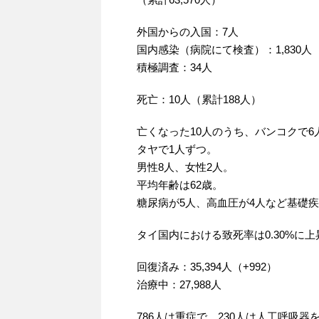
外国からの入国：7人
国内感染（病院にて検査）：1,830人
積極調査：34人
死亡：10人（累計188人）
亡くなった10人のうち、バンコクで
タヤで1人ずつ。
男性8人、女性2人。
平均年齢は62歳。
糖尿病が5人、高血圧が4人など基礎
タイ国内における致死率は0.30%に
回復済み：35,394人（+992）
治療中：27,988人
786人は重症で、230人は人工呼吸器