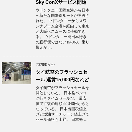
Sky ConXサービス開始
ウドンタニー国際空港から日本
へ新たな国際線ルートが開設さ
れた。 ウドンタニーからスワ
ンナプーム空港を経由して東京
と大阪へスムーズに移動でき
る。 ウドンタニー発日本行き
の直行便ではないものの、乗り
換えが ...
2026/07/20
タイ航空のフラッシュセ
ール 運賃15,000円なれど
タイ航空がフラッシュセールを
開催している。 日本発バンコ
ク行きタイムセールだ。 最安
値で往復の総額82,340円からと
なっている。 日本出国税値上
げと燃油サーチャージ値上げで
セール価格も上昇。 日本発 ...