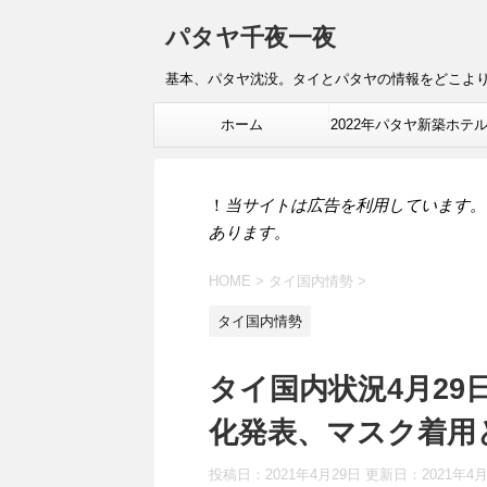
パタヤ千夜一夜
基本、パタヤ沈没。タイとパタヤの情報をどこよ
ホーム
2022年パタヤ新築ホテ
報
！
当サイトは広告を利用しています。
あります。
HOME
>
タイ国内情勢
>
タイ国内情勢
タイ国内状況4月29日
化発表、マスク着用
投稿日：2021年4月29日 更新日：
2021年4