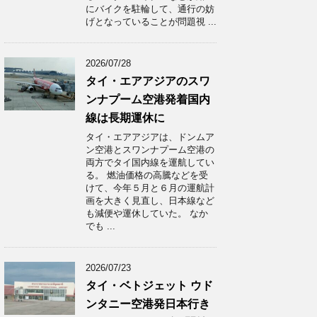
にバイクを駐輪して、通行の妨
げとなっていることが問題視 ...
2026/07/28
タイ・エアアジアのスワ
ンナプーム空港発着国内
線は長期運休に
タイ・エアアジアは、ドンムア
ン空港とスワンナプーム空港の
両方でタイ国内線を運航してい
る。 燃油価格の高騰などを受
けて、今年５月と６月の運航計
画を大きく見直し、日本線など
も減便や運休していた。 なか
でも ...
2026/07/23
タイ・ベトジェット ウド
ンタニー空港発日本行き