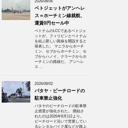
2026/08/06
ベトジェットがアンヘレ
ス＝ホーチミン線就航、
運賃0円セール中
ベトナムのLCCであるベトジェ
ットが、フィリピンとベトナム
を結ぶ新しい路線を開設すると
発表した。 マニラからホーチ
ミン、セブからホーチミン、セ
ブからハノイ、クラークからホ
ーチミンの路線だ。 アンヘレ
ス ...
2026/08/02
パタヤ・ビーチロードの
駐車禁止強化
パタヤのビーチロードの駐車禁
止措置が強化された。 開始さ
れたのは2026年8月1日より。
ビーチロード沿いで営業してい
るレンタルバイク屋などが路上