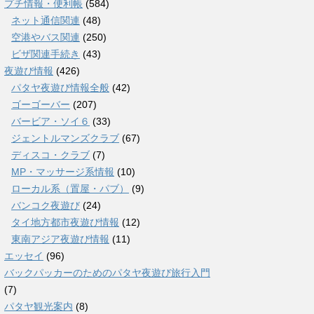
プチ情報・便利帳
(584)
ネット通信関連
(48)
空港やバス関連
(250)
ビザ関連手続き
(43)
夜遊び情報
(426)
パタヤ夜遊び情報全般
(42)
ゴーゴーバー
(207)
バービア・ソイ６
(33)
ジェントルマンズクラブ
(67)
ディスコ・クラブ
(7)
MP・マッサージ系情報
(10)
ローカル系（置屋・パブ）
(9)
バンコク夜遊び
(24)
タイ地方都市夜遊び情報
(12)
東南アジア夜遊び情報
(11)
エッセイ
(96)
バックパッカーのためのパタヤ夜遊び旅行入門
(7)
パタヤ観光案内
(8)