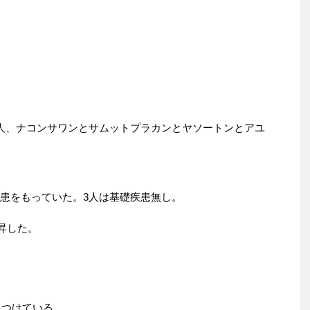
6人、ナコンサワンとサムットプラカンとヤソートンとアユ
疾患をもっていた。3人は基礎疾患無し。
上昇した。
をつけている。