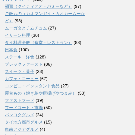
麺類（クイティアオ・バミーなど）
(97)
ご飯もの（カオマンガイ・カオカームーな
ど）
(93)
ムーガタとチムチュム
(27)
イサーン料理
(30)
タイ料理全般（食堂・レストラン）
(83)
日本食
(100)
ステーキ・洋食
(128)
ブレックファースト
(86)
スイーツ・菓子
(23)
カフェ・コーヒー
(67)
コンビニ・インスタント食品
(27)
屋台もの（焼き鳥や唐揚げやつまみ）
(53)
ファストフード
(19)
フードコート・市場
(50)
バンコクグルメ
(24)
タイ地方都市グルメ
(15)
東南アジアグルメ
(4)