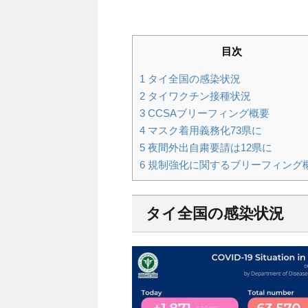
目次
1
タイ全国の感染状況
2
タイワクチン接種状況
3
CCSAブリーフィング概要
4
マスク着用義務化73県に
5
夜間外出自粛要請は12県に
6
規制強化に関するブリーフィング
タイ全国の感染状況