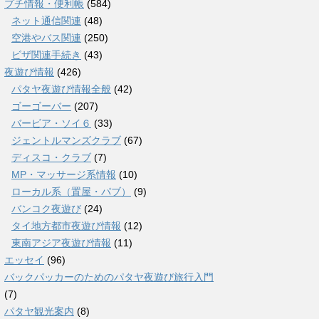
プチ情報・便利帳
(584)
ネット通信関連
(48)
空港やバス関連
(250)
ビザ関連手続き
(43)
夜遊び情報
(426)
パタヤ夜遊び情報全般
(42)
ゴーゴーバー
(207)
バービア・ソイ６
(33)
ジェントルマンズクラブ
(67)
ディスコ・クラブ
(7)
MP・マッサージ系情報
(10)
ローカル系（置屋・パブ）
(9)
バンコク夜遊び
(24)
タイ地方都市夜遊び情報
(12)
東南アジア夜遊び情報
(11)
エッセイ
(96)
バックパッカーのためのパタヤ夜遊び旅行入門
(7)
パタヤ観光案内
(8)