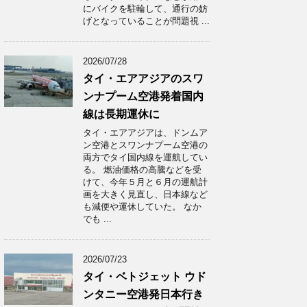
にバイクを駐輪して、通行の妨
げとなっていることが問題視 ...
2026/07/28
タイ・エアアジアのスワ
ンナプーム空港発着国内
線は長期運休に
タイ・エアアジアは、ドンムア
ン空港とスワンナプーム空港の
両方でタイ国内線を運航してい
る。 燃油価格の高騰などを受
けて、今年５月と６月の運航計
画を大きく見直し、日本線など
も減便や運休していた。 なか
でも ...
2026/07/23
タイ・ベトジェット ウド
ンタニー空港発日本行き