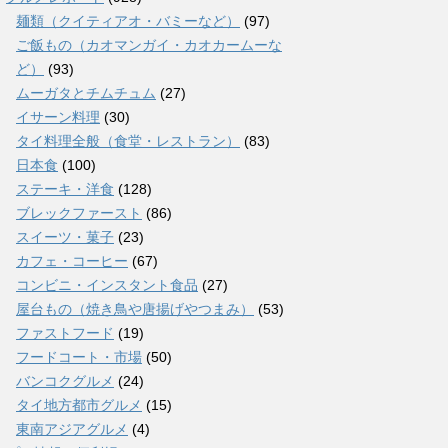
麺類（クイティアオ・バミーなど）
(97)
ご飯もの（カオマンガイ・カオカームーな
ど）
(93)
ムーガタとチムチュム
(27)
イサーン料理
(30)
タイ料理全般（食堂・レストラン）
(83)
日本食
(100)
ステーキ・洋食
(128)
ブレックファースト
(86)
スイーツ・菓子
(23)
カフェ・コーヒー
(67)
コンビニ・インスタント食品
(27)
屋台もの（焼き鳥や唐揚げやつまみ）
(53)
ファストフード
(19)
フードコート・市場
(50)
バンコクグルメ
(24)
タイ地方都市グルメ
(15)
東南アジアグルメ
(4)