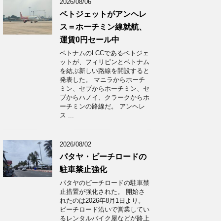
2026/08/06
ベトジェットがアンヘレ
ス＝ホーチミン線就航、
運賃0円セール中
ベトナムのLCCであるベトジェ
ットが、フィリピンとベトナム
を結ぶ新しい路線を開設すると
発表した。 マニラからホーチ
ミン、セブからホーチミン、セ
ブからハノイ、クラークからホ
ーチミンの路線だ。 アンヘレ
ス ...
2026/08/02
パタヤ・ビーチロードの
駐車禁止強化
パタヤのビーチロードの駐車禁
止措置が強化された。 開始さ
れたのは2026年8月1日より。
ビーチロード沿いで営業してい
るレンタルバイク屋などが路上