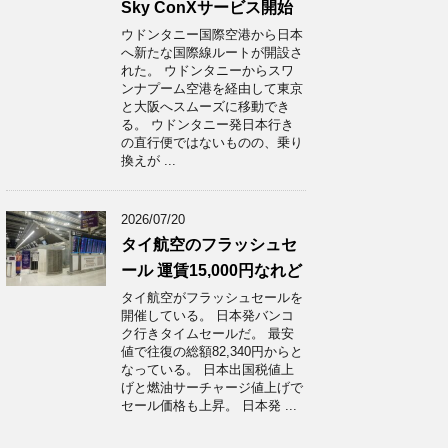
Sky ConXサービス開始
ウドンタニー国際空港から日本
へ新たな国際線ルートが開設さ
れた。 ウドンタニーからスワ
ンナプーム空港を経由して東京
と大阪へスムーズに移動でき
る。 ウドンタニー発日本行き
の直行便ではないものの、乗り
換えが ...
2026/07/20
タイ航空のフラッシュセ
ール 運賃15,000円なれど
タイ航空がフラッシュセールを
開催している。 日本発バンコ
ク行きタイムセールだ。 最安
値で往復の総額82,340円からと
なっている。 日本出国税値上
げと燃油サーチャージ値上げで
セール価格も上昇。 日本発 ...