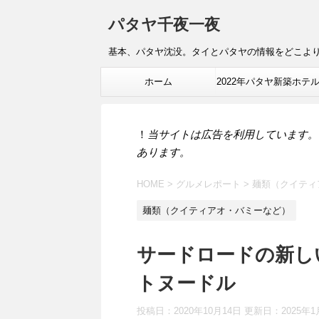
パタヤ千夜一夜
基本、パタヤ沈没。タイとパタヤの情報をどこよ
ホーム
2022年パタヤ新築ホテ
報
！
当サイトは広告を利用しています。
あります。
HOME
>
グルメレポート
>
麺類（クイティ
麺類（クイティアオ・バミーなど）
サードロードの新し
トヌードル
投稿日：2020年10月14日 更新日：
2025年1