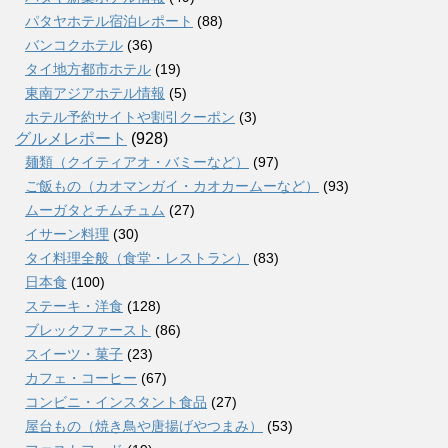
パタヤホテル宿泊レポート
(88)
バンコクホテル
(36)
タイ地方都市ホテル
(19)
東南アジアホテル情報
(5)
ホテル予約サイトや割引クーポン
(3)
グルメレポート
(928)
麺類（クイティアオ・バミーなど）
(97)
ご飯もの（カオマンガイ・カオカームーなど）
(93)
ムーガタとチムチュム
(27)
イサーン料理
(30)
タイ料理全般（食堂・レストラン）
(83)
日本食
(100)
ステーキ・洋食
(128)
ブレックファースト
(86)
スイーツ・菓子
(23)
カフェ・コーヒー
(67)
コンビニ・インスタント食品
(27)
屋台もの（焼き鳥や唐揚げやつまみ）
(53)