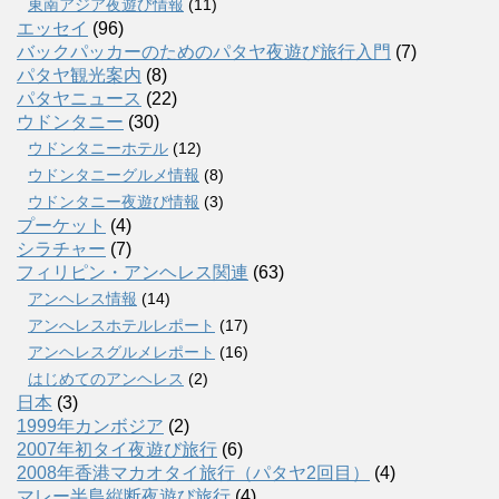
東南アジア夜遊び情報
(11)
エッセイ
(96)
バックパッカーのためのパタヤ夜遊び旅行入門
(7)
パタヤ観光案内
(8)
パタヤニュース
(22)
ウドンタニー
(30)
ウドンタニーホテル
(12)
ウドンタニーグルメ情報
(8)
ウドンタニー夜遊び情報
(3)
プーケット
(4)
シラチャー
(7)
フィリピン・アンヘレス関連
(63)
アンヘレス情報
(14)
アンへレスホテルレポート
(17)
アンヘレスグルメレポート
(16)
はじめてのアンヘレス
(2)
日本
(3)
1999年カンボジア
(2)
2007年初タイ夜遊び旅行
(6)
2008年香港マカオタイ旅行（パタヤ2回目）
(4)
マレー半島縦断夜遊び旅行
(4)