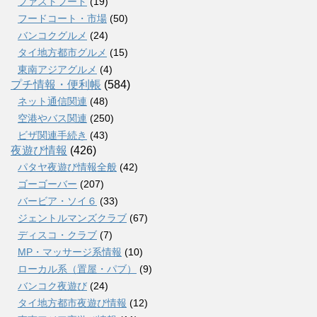
ファストフード
(19)
フードコート・市場
(50)
バンコクグルメ
(24)
タイ地方都市グルメ
(15)
東南アジアグルメ
(4)
プチ情報・便利帳
(584)
ネット通信関連
(48)
空港やバス関連
(250)
ビザ関連手続き
(43)
夜遊び情報
(426)
パタヤ夜遊び情報全般
(42)
ゴーゴーバー
(207)
バービア・ソイ６
(33)
ジェントルマンズクラブ
(67)
ディスコ・クラブ
(7)
MP・マッサージ系情報
(10)
ローカル系（置屋・パブ）
(9)
バンコク夜遊び
(24)
タイ地方都市夜遊び情報
(12)