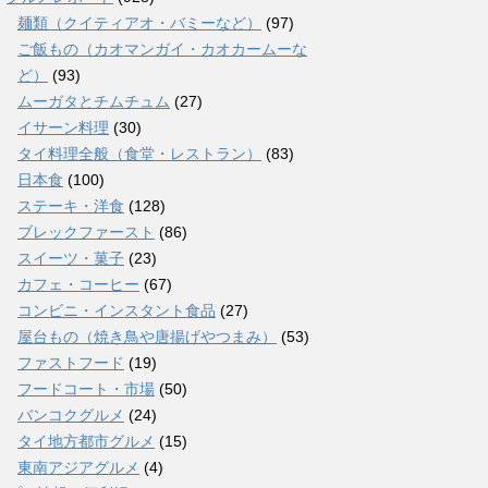
麺類（クイティアオ・バミーなど）
(97)
ご飯もの（カオマンガイ・カオカームーな
ど）
(93)
ムーガタとチムチュム
(27)
イサーン料理
(30)
タイ料理全般（食堂・レストラン）
(83)
日本食
(100)
ステーキ・洋食
(128)
ブレックファースト
(86)
スイーツ・菓子
(23)
カフェ・コーヒー
(67)
コンビニ・インスタント食品
(27)
屋台もの（焼き鳥や唐揚げやつまみ）
(53)
ファストフード
(19)
フードコート・市場
(50)
バンコクグルメ
(24)
タイ地方都市グルメ
(15)
東南アジアグルメ
(4)