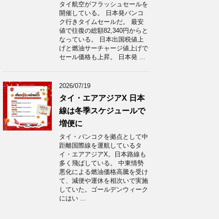
タイ航空がフラッシュセールを
開催している。 日本発バンコ
ク行きタイムセールだ。 最安
値で往復の総額82,340円からと
なっている。 日本出国税値上
げと燃油サーチャージ値上げで
セール価格も上昇。 日本発 ...
2026/07/19
タイ・エアアジアX 日本
線は冬季スケジュールで
増便に
タイ・バンコクを拠点として中
距離国際線を運航しているタ
イ・エアアジアX。日本路線も
多く飛ばしている。 中東情勢
悪化による燃油価格高騰を受け
て、減便や運休を相次いで実施
していた。ゴールデンウィーク
にはい ...