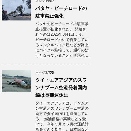
2026/08/02
パタヤ・ビーチロードの
駐車禁止強化
パタヤのビーチロードの駐車禁
止措置が強化された。 開始さ
れたのは2026年8月1日より。
ビーチロード沿いで営業してい
るレンタルバイク屋などが路上
にバイクを駐輪して、通行の妨
げとなっていることが問題視 ...
2026/07/28
タイ・エアアジアのスワ
ンナプーム空港発着国内
線は長期運休に
タイ・エアアジアは、ドンムア
ン空港とスワンナプーム空港の
両方でタイ国内線を運航してい
る。 燃油価格の高騰などを受
けて、今年５月と６月の運航計
画を大きく見直し、日本線など