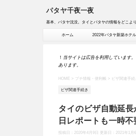
パタヤ千夜一夜
基本、パタヤ沈没。タイとパタヤの情報をどこよ
ホーム
2022年パタヤ新築ホテ
報
！
当サイトは広告を利用しています。
あります。
HOME
>
プチ情報・便利帳
>
ビザ関連手続
ビザ関連手続き
タイのビザ自動延長が
日レポートも一時不
投稿日：2020年4月9日 更新日：
2021年1月