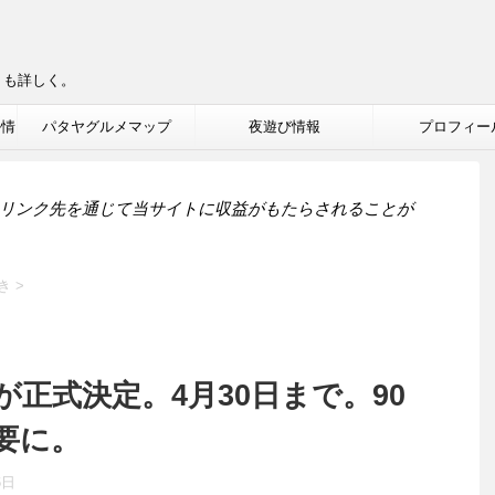
りも詳しく。
ル情
パタヤグルメマップ
夜遊び情報
プロフィー
リンク先を通じて当サイトに収益がもたらされることが
き
>
正式決定。4月30日まで。90
要に。
6日