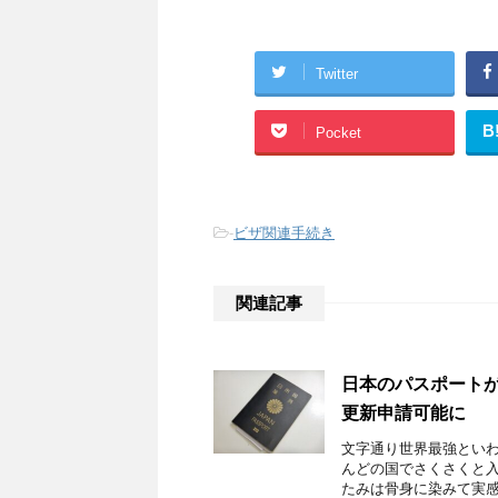
Twitter
B
Pocket
-
ビザ関連手続き
関連記事
日本のパスポートが
更新申請可能に
文字通り世界最強といわ
んどの国でさくさくと入
たみは骨身に染みて実感で