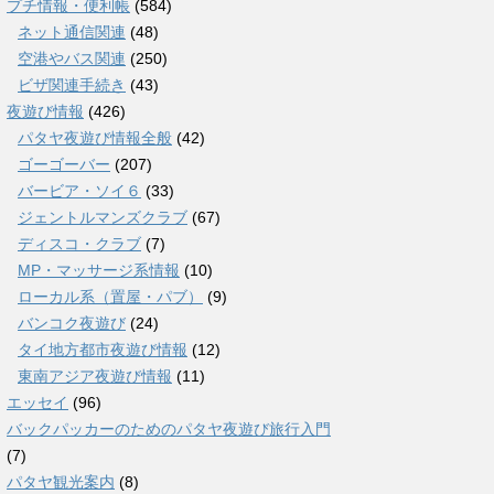
プチ情報・便利帳
(584)
ネット通信関連
(48)
空港やバス関連
(250)
ビザ関連手続き
(43)
夜遊び情報
(426)
パタヤ夜遊び情報全般
(42)
ゴーゴーバー
(207)
バービア・ソイ６
(33)
ジェントルマンズクラブ
(67)
ディスコ・クラブ
(7)
MP・マッサージ系情報
(10)
ローカル系（置屋・パブ）
(9)
バンコク夜遊び
(24)
タイ地方都市夜遊び情報
(12)
東南アジア夜遊び情報
(11)
エッセイ
(96)
バックパッカーのためのパタヤ夜遊び旅行入門
(7)
パタヤ観光案内
(8)