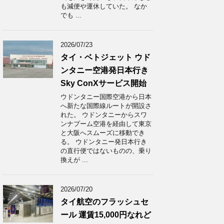
も減便や運休していた。 なか
でも ...
2026/07/23
タイ・ベトジェット ウド
ンタニー空港発日本行き
Sky ConXサービス開始
ウドンタニー国際空港から日本
へ新たな国際線ルートが開設さ
れた。 ウドンタニーからスワ
ンナプーム空港を経由して東京
と大阪へスムーズに移動でき
る。 ウドンタニー発日本行き
の直行便ではないものの、乗り
換えが ...
2026/07/20
タイ航空のフラッシュセ
ール 運賃15,000円なれど