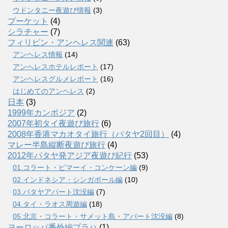
ウドンタニー夜遊び情報
(3)
プーケット
(4)
シラチャー
(7)
フィリピン・アンヘレス関連
(63)
アンヘレス情報
(14)
アンへレスホテルレポート
(17)
アンヘレスグルメレポート
(16)
はじめてのアンヘレス
(2)
日本
(3)
1999年カンボジア
(2)
2007年初タイ夜遊び旅行
(6)
2008年香港マカオタイ旅行（パタヤ2回目）
(4)
マレー半島縦断夜遊び旅行
(4)
2012年パタヤ発アジア夜遊び紀行
(53)
01.コラート・ピマーイ・コンケーン編
(9)
02.インドネシア・シンガポール編
(10)
03.パタヤアパート沈没編
(7)
04.タイ・ラオス周遊編
(18)
05.北京・コラート・サメット島・アパート沈没編
(8)
ヨーロッパ番外編プラハ
(1)