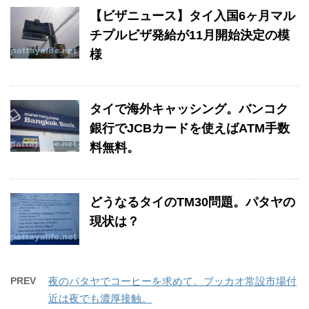
【ビザニュース】タイ入国6ヶ月マル
チプルビザ発給が11月開始決定の模
様
タイで海外キャッシング。バンコク
銀行でJCBカードを使えばATM手数
料無料。
どうなるタイのTM30問題。パタヤの
現状は？
PREV
夜のパタヤでコーヒーを求めて。ブッカオ常設市場付
近は夜でも濃厚接触。