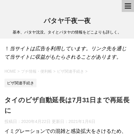
パタヤ千夜一夜
基本、パタヤ沈没。タイとパタヤの情報をどこよりも詳しく。
！
当サイトは広告を利用しています。リンク先を通じ
て当サイトに収益がもたらされることがあります。
HOME
>
プチ情報・便利帳
>
ビザ関連手続き
>
ビザ関連手続き
タイのビザ自動延長は7月31日まで再延長
に
投稿日：2020年4月22日 更新日：
2021年1月6日
イミグレーションでの混雑と感染拡大をさけるため、