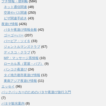
プチ情報・便利帳
(584)
ネット通信関連
(48)
空港やバス関連
(250)
ビザ関連手続き
(43)
夜遊び情報
(426)
パタヤ夜遊び情報全般
(42)
ゴーゴーバー
(207)
バービア・ソイ６
(33)
ジェントルマンズクラブ
(67)
ディスコ・クラブ
(7)
MP・マッサージ系情報
(10)
ローカル系（置屋・パブ）
(9)
バンコク夜遊び
(24)
タイ地方都市夜遊び情報
(12)
東南アジア夜遊び情報
(11)
エッセイ
(96)
バックパッカーのためのパタヤ夜遊び旅行入門
(7)
パタヤ観光案内
(8)