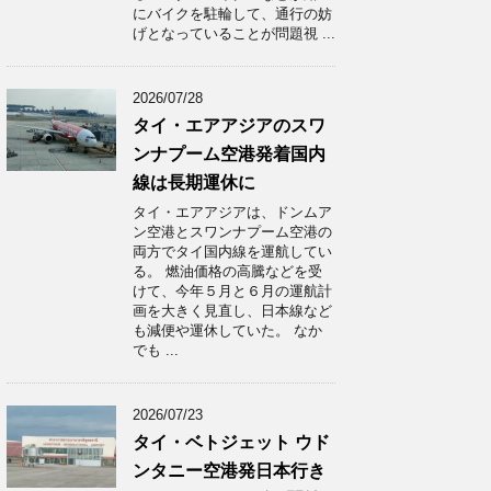
にバイクを駐輪して、通行の妨
げとなっていることが問題視 ...
2026/07/28
タイ・エアアジアのスワ
ンナプーム空港発着国内
線は長期運休に
タイ・エアアジアは、ドンムア
ン空港とスワンナプーム空港の
両方でタイ国内線を運航してい
る。 燃油価格の高騰などを受
けて、今年５月と６月の運航計
画を大きく見直し、日本線など
も減便や運休していた。 なか
でも ...
2026/07/23
タイ・ベトジェット ウド
ンタニー空港発日本行き