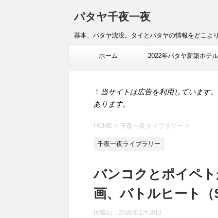
パタヤ千夜一夜
基本、パタヤ沈没。タイとパタヤの情報をどこよ
ホーム
2022年パタヤ新築ホテ
報
！
当サイトは広告を利用しています。
あります。
HOME
>
千夜一夜ライブラリー
>
千夜一夜ライブラリー
バンコクとポイペト
画、バトルヒート（SK
投稿日：
2020年1月30日