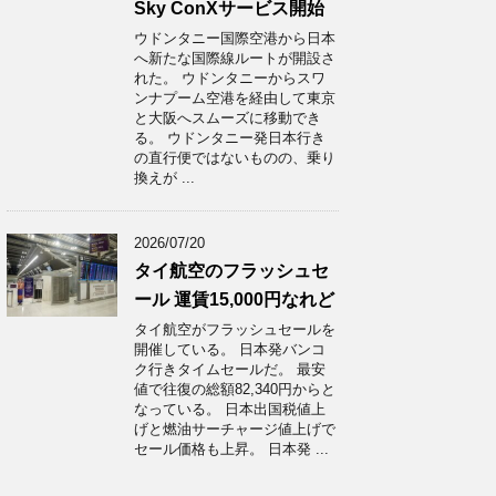
Sky ConXサービス開始
ウドンタニー国際空港から日本
へ新たな国際線ルートが開設さ
れた。 ウドンタニーからスワ
ンナプーム空港を経由して東京
と大阪へスムーズに移動でき
る。 ウドンタニー発日本行き
の直行便ではないものの、乗り
換えが ...
2026/07/20
タイ航空のフラッシュセ
ール 運賃15,000円なれど
タイ航空がフラッシュセールを
開催している。 日本発バンコ
ク行きタイムセールだ。 最安
値で往復の総額82,340円からと
なっている。 日本出国税値上
げと燃油サーチャージ値上げで
セール価格も上昇。 日本発 ...