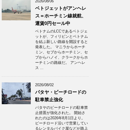
2026/08/06
ベトジェットがアンヘレ
ス＝ホーチミン線就航、
運賃0円セール中
ベトナムのLCCであるベトジェ
ットが、フィリピンとベトナム
を結ぶ新しい路線を開設すると
発表した。 マニラからホーチ
ミン、セブからホーチミン、セ
ブからハノイ、クラークからホ
ーチミンの路線だ。 アンヘレ
ス ...
2026/08/02
パタヤ・ビーチロードの
駐車禁止強化
パタヤのビーチロードの駐車禁
止措置が強化された。 開始さ
れたのは2026年8月1日より。
ビーチロード沿いで営業してい
るレンタルバイク屋などが路上