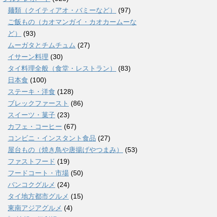
麺類（クイティアオ・バミーなど）
(97)
ご飯もの（カオマンガイ・カオカームーな
ど）
(93)
ムーガタとチムチュム
(27)
イサーン料理
(30)
タイ料理全般（食堂・レストラン）
(83)
日本食
(100)
ステーキ・洋食
(128)
ブレックファースト
(86)
スイーツ・菓子
(23)
カフェ・コーヒー
(67)
コンビニ・インスタント食品
(27)
屋台もの（焼き鳥や唐揚げやつまみ）
(53)
ファストフード
(19)
フードコート・市場
(50)
バンコクグルメ
(24)
タイ地方都市グルメ
(15)
東南アジアグルメ
(4)