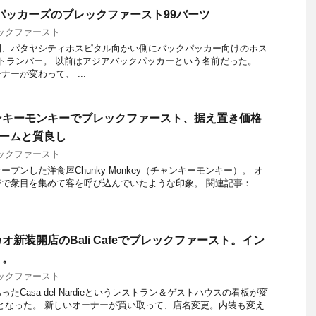
パッカーズのブレックファースト99バーツ
ックファースト
側、パタヤシティホスピタル向かい側にバックパッカー向けのホス
トランバー。 以前はアジアバックパッカーという名前だった。
ーが変わって、 ...
ンキーモンキーでブレックファースト、据え置き価格
ュームと質良し
ックファースト
プンした洋食屋Chunky Monkey（チャンキーモンキー）。 オ
で衆目を集めて客を呼び込んでいたような印象。 関連記事：
新装開店のBali Cafeでブレックファースト。イン
り。
ックファースト
たCasa del Nardieというレストラン＆ゲストハウスの看板が変
Cafeとなった。 新しいオーナーが買い取って、店名変更。内装も変え