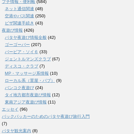
プチ情報・便利帳
(584)
ネット通信関連
(48)
空港やバス関連
(250)
ビザ関連手続き
(43)
夜遊び情報
(426)
パタヤ夜遊び情報全般
(42)
ゴーゴーバー
(207)
バービア・ソイ６
(33)
ジェントルマンズクラブ
(67)
ディスコ・クラブ
(7)
MP・マッサージ系情報
(10)
ローカル系（置屋・パブ）
(9)
バンコク夜遊び
(24)
タイ地方都市夜遊び情報
(12)
東南アジア夜遊び情報
(11)
エッセイ
(96)
バックパッカーのためのパタヤ夜遊び旅行入門
(7)
パタヤ観光案内
(8)