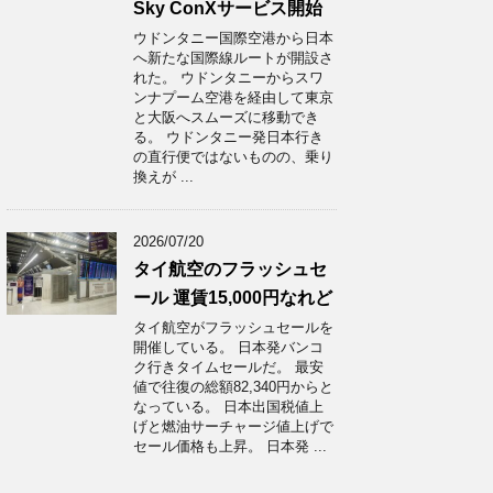
Sky ConXサービス開始
ウドンタニー国際空港から日本
へ新たな国際線ルートが開設さ
れた。 ウドンタニーからスワ
ンナプーム空港を経由して東京
と大阪へスムーズに移動でき
る。 ウドンタニー発日本行き
の直行便ではないものの、乗り
換えが ...
2026/07/20
タイ航空のフラッシュセ
ール 運賃15,000円なれど
タイ航空がフラッシュセールを
開催している。 日本発バンコ
ク行きタイムセールだ。 最安
値で往復の総額82,340円からと
なっている。 日本出国税値上
げと燃油サーチャージ値上げで
セール価格も上昇。 日本発 ...