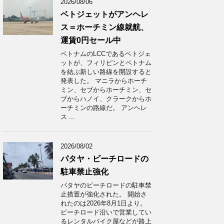
2026/08/06
ベトジェットがアンヘレ
ス＝ホーチミン線就航、
運賃0円セール中
ベトナムのLCCであるベトジェ
ットが、フィリピンとベトナム
を結ぶ新しい路線を開設すると
発表した。 マニラからホーチ
ミン、セブからホーチミン、セ
ブからハノイ、クラークからホ
ーチミンの路線だ。 アンヘレ
ス ...
2026/08/02
パタヤ・ビーチロードの
駐車禁止強化
パタヤのビーチロードの駐車禁
止措置が強化された。 開始さ
れたのは2026年8月1日より。
ビーチロード沿いで営業してい
るレンタルバイク屋などが路上