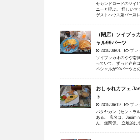
セカンドロードのソイ1
ニーと呼ぶ。 怪しいマ
ゲストハウス兼バー兼レス
（閉店）ソイブッカ
ャル99バーツ
2018/08/01
-
ブレ
ソイブッカオのやや南側に
っていて、ずっと存在は
ペシャルが99バーツとの立
おしゃれカフェ Ja
ト
2018/06/19
-
ブレ
パタヤカン（セントラ
ある。 店名は、Jasim
ん、無関係。 立地的にや 