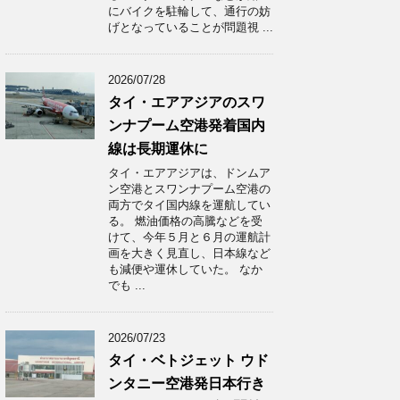
にバイクを駐輪して、通行の妨
げとなっていることが問題視 ...
2026/07/28
タイ・エアアジアのスワ
ンナプーム空港発着国内
線は長期運休に
タイ・エアアジアは、ドンムア
ン空港とスワンナプーム空港の
両方でタイ国内線を運航してい
る。 燃油価格の高騰などを受
けて、今年５月と６月の運航計
画を大きく見直し、日本線など
も減便や運休していた。 なか
でも ...
2026/07/23
タイ・ベトジェット ウド
ンタニー空港発日本行き