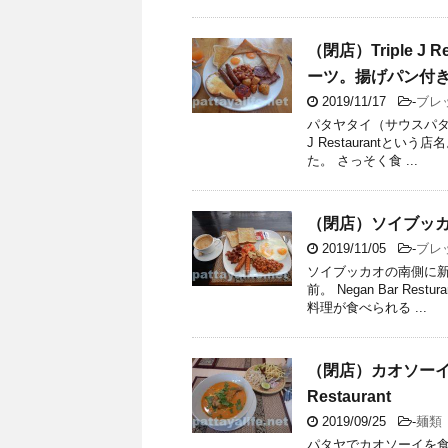
（閉店）Triple 
ーツ。揚げパン付
2019/11/17
-
ブレ
パタヤタイ（サウスパタヤ
J Restaurant
た。 さっそく食 ...
（閉店）ソイブッカオ 
2019/11/05
-
ブレ
ソイブッカオの南側に新
前。 Negan Bar 
料理が食べられる ...
（閉店）カオソーイが
Restaurant
2019/09/25
-
麺類
パタヤでカオソーイを食