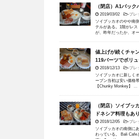
（閉店）A1バック
2019/03/02
-
ブレ
ソイブッカオのやや南
テルがある。1階がレス
が、昨年だったか、オーナ
値上げが続くチャ
119バーツでボリ
2018/12/13
-
ブレ
ソイブッカオに新しくオー
ープン当初は安い価格帯
【Chunky Monkey】 ...
（閉店）ソイブッカオ
ドネシア料理もあ
2018/12/05
-
ブレ
ソイブッカオの南側にあっ
わっている。 Bali 