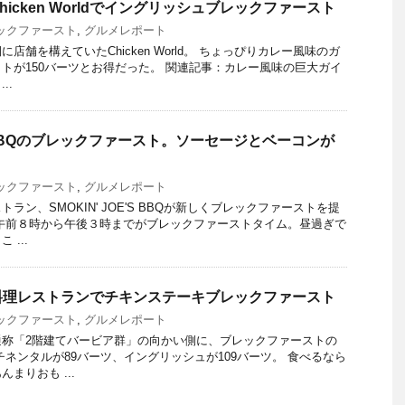
icken Worldでイングリッシュブレックファースト
ックファースト
,
グルメレポート
店舗を構えていたChicken World。 ちょっぴりカレー風味のガ
トが150バーツとお得だった。 関連記事：カレー風味の巨大ガイ
..
E'S BBQのブレックファースト。ソーセージとベーコンが
。
ックファースト
,
グルメレポート
ラン、SMOKIN' JOE'S BBQが新しくブレックファーストを提
午前８時から午後３時までがブレックファーストタイム。昼過ぎで
...
料理レストランでチキンステーキブレックファースト
ックファースト
,
グルメレポート
通称「2階建てバービア群」の向かい側に、ブレックファーストの
チネンタルが89バーツ、イングリッシュが109バーツ。 食べるなら
まりおも ...