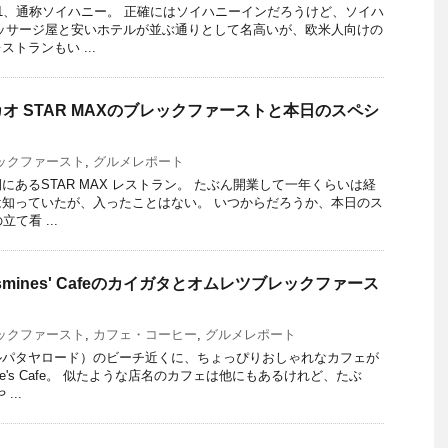
1、通称ソイハニー。 正確にはソイハニーインだろうけど、ソイハ
ッサージ屋と安いホテルが並ぶ通りとして名高いが、欧米人向けの
トランもい ...
オ STAR MAXのブレックファーストと本日のスペシ
ックファースト
,
グルメレポート
あるSTAR MAX レストラン。 たぶん開業して一年くらいは経
知っていたが、入ったことはない。 いつからだろうか、本日のス
て看 ...
smines' Cafeのカイガタとオムレツブレックファース
ックファースト
,
カフェ・コーヒー
,
グルメレポート
ルパタヤロード）のビーチ近くに、ちょっぴりおしゃれなカフェが
ine's Cafe。 似たような店名のカフェは他にもあるけれど、たぶ
...