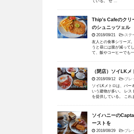
ている。 せ ...
Thip's Cafeの
のシュニッツェル
2018/09/21
-
ステ
友人との食事シリーズ。
うと昼には腹が減ってし
て、飯やコーヒーでも一緒
（閉店）ソイLKメト
2018/09/12
-
ブレ
ソイLKメトロは、バー
いう建物が多い。 レス
を提供している。 これま
ソイハニーのCapta
ーストを
2018/08/29
-
ブレ