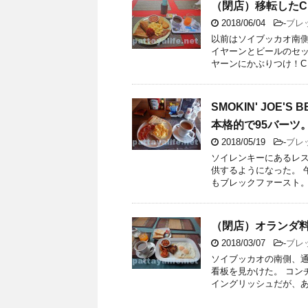
（閉店）移転したCh
2018/06/04
-
ブレ
以前はソイブッカオ南側に
イヤーンとビールのセッ
ヤーンにかぶりつけ！C .
SMOKIN' JO
本格的で95バーツ
2018/05/19
-
ブレ
ソイレンキーにあるレスト
供するようになった。 
もブレックファースト。こ 
（閉店）オランダ
2018/03/07
-
ブレ
ソイブッカオの南側、
看板を見かけた。 コン
イングリッシュだが、あん