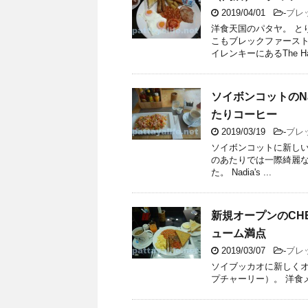
2019/04/01
-
ブレ
洋食天国のパタヤ。 と
こもブレックファースト
イレンキーにあるThe Hav
ソイボンコットのNa
たりコーヒー
2019/03/19
-
ブレ
ソイボンコットに新しいカフ
のあたりでは一際綺麗な
た。 Nadia's ...
新規オープンのCHE
ューム満点
2019/03/07
-
ブレ
ソイブッカオに新しくオープンし
プチャーリー）。 洋食