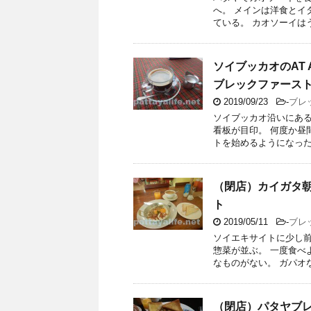
へ。 メインは洋食とイ
ている。 カオソーイはうま
ソイブッカオのAT 
ブレックファース
2019/09/23
-
ブレ
ソイブッカオ沿いにあるカ
看板が目印。 何度か昼
トを始めるようになった。 
（閉店）カイガタ
ト
2019/05/11
-
ブレ
ソイエキサイトに少し前
惣菜が並ぶ。 一度食べ
なものがない。 ガパオな
（閉店）パタヤブレッ