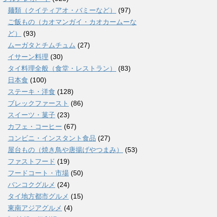
麺類（クイティアオ・バミーなど）
(97)
ご飯もの（カオマンガイ・カオカームーな
ど）
(93)
ムーガタとチムチュム
(27)
イサーン料理
(30)
タイ料理全般（食堂・レストラン）
(83)
日本食
(100)
ステーキ・洋食
(128)
ブレックファースト
(86)
スイーツ・菓子
(23)
カフェ・コーヒー
(67)
コンビニ・インスタント食品
(27)
屋台もの（焼き鳥や唐揚げやつまみ）
(53)
ファストフード
(19)
フードコート・市場
(50)
バンコクグルメ
(24)
タイ地方都市グルメ
(15)
東南アジアグルメ
(4)