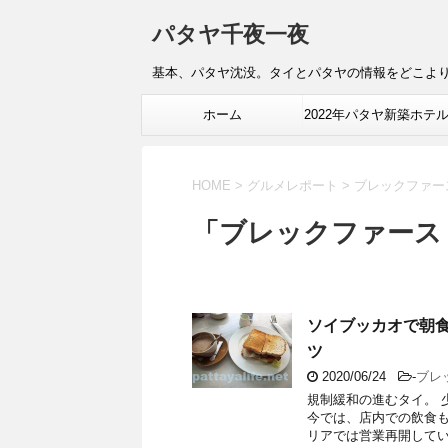
パタヤ千夜一夜
基本、パタヤ沈没。タイとパタヤの情報をどこよ
ホーム
2022年パタヤ新築ホテ
報
HOME
>
グルメレポート
>
ブレックファー
「ブレックファース
ソイブッカオで朝食、
ツ
2020/06/24
-
ブレ
規制緩和の進むタイ。 
今では、店内での飲食も
リアでは営業再開していな