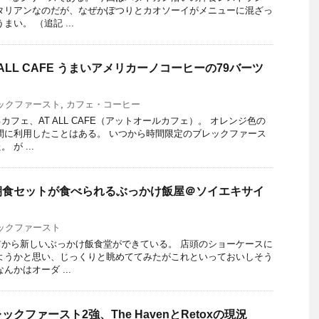
タリアンなのだが、なぜかぽつりとカオソーイがメニューに混ざっ
い。 （追記 ...
ALL CAFE うまいアメリカーノコーヒーの79バーツ
ト
ックファースト
,
カフェ・コーヒー
フェ、AT ALL CAFE（アットオールカフェ）。 オレンジ色の
間に利用したことはある。 いつから時間限定のブレックファース
が ...
朝食セットが食べられるぶっかけ飯屋＠ソイエキサイ
ックファースト
から新しいぶっかけ飯食堂ができている。 店頭のショーケースに
ようかと思い、じっくりと眺めててみたがこれといっておいしそう
んかはオーダ ...
クファースト2強、The HavenとRetoxの現況