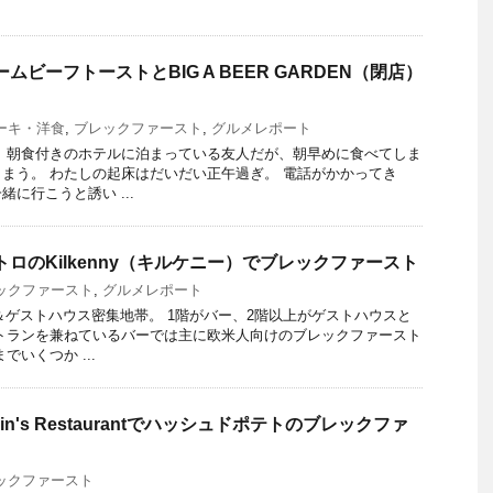
クリームビーフトーストとBIG A BEER GARDEN（閉店）
ーキ・洋食
,
ブレックファースト
,
グルメレポート
 朝食付きのホテルに泊まっている友人だが、朝早めに食べてしま
まう。 わたしの起床はだいだい正午過ぎ。 電話がかかってき
に行こうと誘い ...
ロのKilkenny（キルケニー）でブレックファースト
ックファースト
,
グルメレポート
＆ゲストハウス密集地帯。 1階がバー、2階以上がゲストハウスと
トランを兼ねているバーでは主に欧米人向けのブレックファースト
でいくつか ...
in's Restaurantでハッシュドポテトのブレックファ
ックファースト