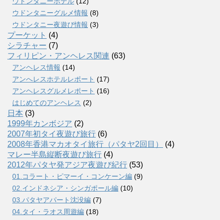
ウドンタニーホテル
(12)
ウドンタニーグルメ情報
(8)
ウドンタニー夜遊び情報
(3)
プーケット
(4)
シラチャー
(7)
フィリピン・アンヘレス関連
(63)
アンヘレス情報
(14)
アンへレスホテルレポート
(17)
アンヘレスグルメレポート
(16)
はじめてのアンヘレス
(2)
日本
(3)
1999年カンボジア
(2)
2007年初タイ夜遊び旅行
(6)
2008年香港マカオタイ旅行（パタヤ2回目）
(4)
マレー半島縦断夜遊び旅行
(4)
2012年パタヤ発アジア夜遊び紀行
(53)
01.コラート・ピマーイ・コンケーン編
(9)
02.インドネシア・シンガポール編
(10)
03.パタヤアパート沈没編
(7)
04.タイ・ラオス周遊編
(18)