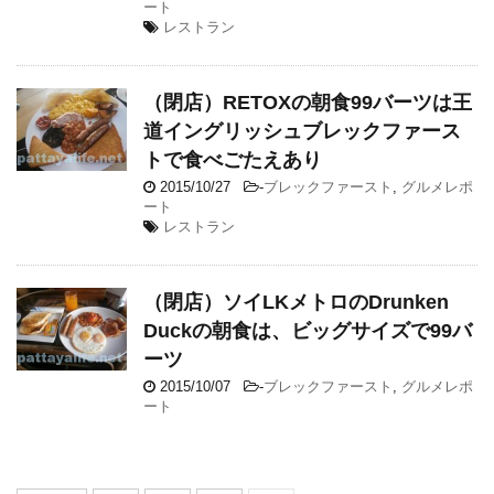
ート
レストラン
（閉店）RETOXの朝食99バーツは王
道イングリッシュブレックファース
トで食べごたえあり
2015/10/27
-
ブレックファースト
,
グルメレポ
ート
レストラン
（閉店）ソイLKメトロのDrunken
Duckの朝食は、ビッグサイズで99バ
ーツ
2015/10/07
-
ブレックファースト
,
グルメレポ
ート