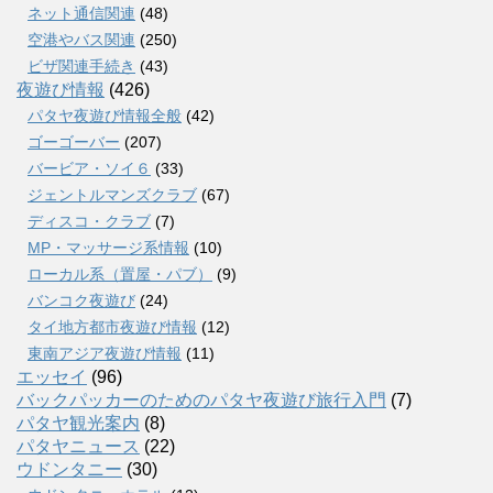
ネット通信関連
(48)
空港やバス関連
(250)
ビザ関連手続き
(43)
夜遊び情報
(426)
パタヤ夜遊び情報全般
(42)
ゴーゴーバー
(207)
バービア・ソイ６
(33)
ジェントルマンズクラブ
(67)
ディスコ・クラブ
(7)
MP・マッサージ系情報
(10)
ローカル系（置屋・パブ）
(9)
バンコク夜遊び
(24)
タイ地方都市夜遊び情報
(12)
東南アジア夜遊び情報
(11)
エッセイ
(96)
バックパッカーのためのパタヤ夜遊び旅行入門
(7)
パタヤ観光案内
(8)
パタヤニュース
(22)
ウドンタニー
(30)