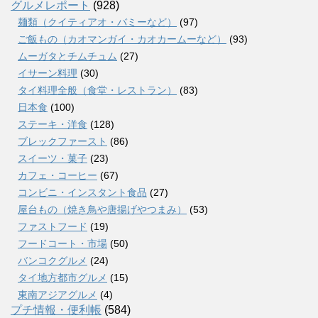
グルメレポート
(928)
麺類（クイティアオ・バミーなど）
(97)
ご飯もの（カオマンガイ・カオカームーなど）
(93)
ムーガタとチムチュム
(27)
イサーン料理
(30)
タイ料理全般（食堂・レストラン）
(83)
日本食
(100)
ステーキ・洋食
(128)
ブレックファースト
(86)
スイーツ・菓子
(23)
カフェ・コーヒー
(67)
コンビニ・インスタント食品
(27)
屋台もの（焼き鳥や唐揚げやつまみ）
(53)
ファストフード
(19)
フードコート・市場
(50)
バンコクグルメ
(24)
タイ地方都市グルメ
(15)
東南アジアグルメ
(4)
プチ情報・便利帳
(584)