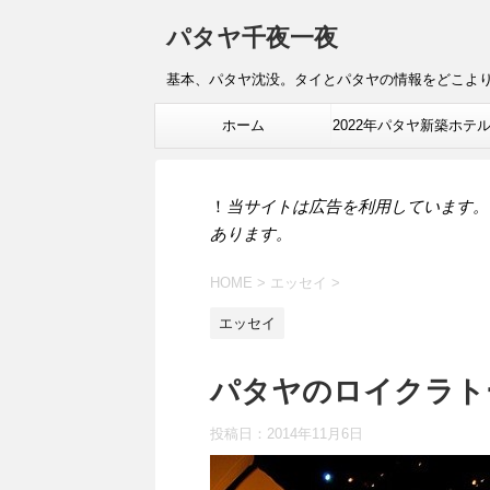
パタヤ千夜一夜
基本、パタヤ沈没。タイとパタヤの情報をどこよ
ホーム
2022年パタヤ新築ホテ
報
！
当サイトは広告を利用しています。
あります。
HOME
>
エッセイ
>
エッセイ
パタヤのロイクラト
投稿日：
2014年11月6日