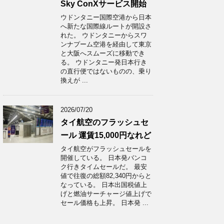
Sky ConXサービス開始
ウドンタニー国際空港から日本
へ新たな国際線ルートが開設さ
れた。 ウドンタニーからスワ
ンナプーム空港を経由して東京
と大阪へスムーズに移動でき
る。 ウドンタニー発日本行き
の直行便ではないものの、乗り
換えが ...
2026/07/20
タイ航空のフラッシュセ
ール 運賃15,000円なれど
タイ航空がフラッシュセールを
開催している。 日本発バンコ
ク行きタイムセールだ。 最安
値で往復の総額82,340円からと
なっている。 日本出国税値上
げと燃油サーチャージ値上げで
セール価格も上昇。 日本発 ...