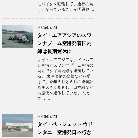
にバイクを駐輪して、通行の妨
げとなっていることが問題視 ...
2026/07/28
タイ・エアアジアのスワ
ンナプーム空港発着国内
線は長期運休に
タイ・エアアジアは、ドンムア
ン空港とスワンナプーム空港の
両方でタイ国内線を運航してい
る。 燃油価格の高騰などを受
けて、今年５月と６月の運航計
画を大きく見直し、日本線など
も減便や運休していた。 なか
でも ...
2026/07/23
タイ・ベトジェット ウド
ンタニー空港発日本行き