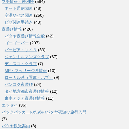
プチ情報・便利帳
(584)
ネット通信関連
(48)
空港やバス関連
(250)
ビザ関連手続き
(43)
夜遊び情報
(426)
パタヤ夜遊び情報全般
(42)
ゴーゴーバー
(207)
バービア・ソイ６
(33)
ジェントルマンズクラブ
(67)
ディスコ・クラブ
(7)
MP・マッサージ系情報
(10)
ローカル系（置屋・パブ）
(9)
バンコク夜遊び
(24)
タイ地方都市夜遊び情報
(12)
東南アジア夜遊び情報
(11)
エッセイ
(96)
バックパッカーのためのパタヤ夜遊び旅行入門
(7)
パタヤ観光案内
(8)