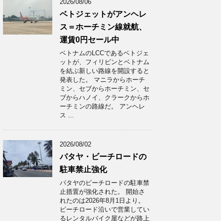
2026/08/06
ベトジェットがアンヘレ
ス＝ホーチミン線就航、
運賃0円セール中
ベトナムのLCCであるベトジェ
ットが、フィリピンとベトナム
を結ぶ新しい路線を開設すると
発表した。 マニラからホーチ
ミン、セブからホーチミン、セ
ブからハノイ、クラークからホ
ーチミンの路線だ。 アンヘレ
ス ...
2026/08/02
パタヤ・ビーチロードの
駐車禁止強化
パタヤのビーチロードの駐車禁
止措置が強化された。 開始さ
れたのは2026年8月1日より。
ビーチロード沿いで営業してい
るレンタルバイク屋などが路上