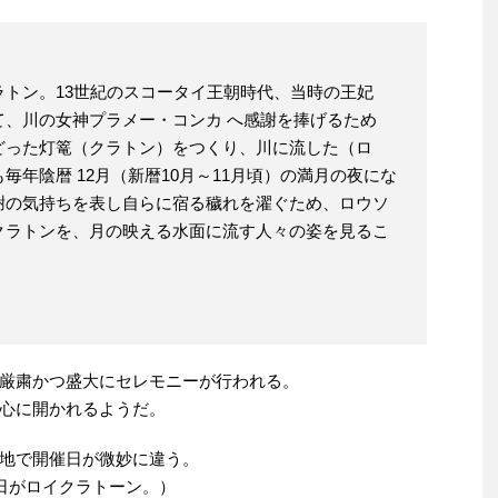
トン。13世紀のスコータイ王朝時代、当時の王妃
て、川の女神プラメー・コンカ へ感謝を捧げるため
どった灯篭（クラトン）をつくり、川に流した（ロ
年陰暦 12月（新暦10月～11月頃）の満月の夜にな
謝の気持ちを表し自らに宿る穢れを濯ぐため、ロウソ
クラトンを、月の映える水面に流す人々の姿を見るこ
厳粛かつ盛大にセレモニーが行われる。
心に開かれるようだ。
地で開催日が微妙に違う。
今日がロイクラトーン。）