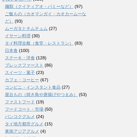
麺類（クイティアオ・バミーなど）
(97)
ご飯もの（カオマンガイ・カオカームーな
ど）
(93)
ムーガタとチムチュム
(27)
イサーン料理
(30)
タイ料理全般（食堂・レストラン）
(83)
日本食
(100)
ステーキ・洋食
(128)
ブレックファースト
(86)
スイーツ・菓子
(23)
カフェ・コーヒー
(67)
コンビニ・インスタント食品
(27)
屋台もの（焼き鳥や唐揚げやつまみ）
(53)
ファストフード
(19)
フードコート・市場
(50)
バンコクグルメ
(24)
タイ地方都市グルメ
(15)
東南アジアグルメ
(4)