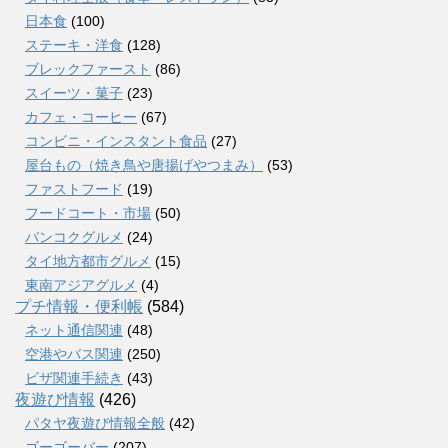
日本食
(100)
ステーキ・洋食
(128)
ブレックファースト
(86)
スイーツ・菓子
(23)
カフェ・コーヒー
(67)
コンビニ・インスタント食品
(27)
屋台もの（焼き鳥や唐揚げやつまみ）
(53)
ファストフード
(19)
フードコート・市場
(50)
バンコクグルメ
(24)
タイ地方都市グルメ
(15)
東南アジアグルメ
(4)
プチ情報・便利帳
(584)
ネット通信関連
(48)
空港やバス関連
(250)
ビザ関連手続き
(43)
夜遊び情報
(426)
パタヤ夜遊び情報全般
(42)
ゴーゴーバー
(207)