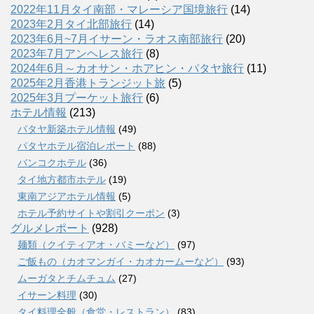
2022年11月タイ南部・マレーシア国境旅行
(14)
2023年2月タイ北部旅行
(14)
2023年6月~7月イサーン・ラオス南部旅行
(20)
2023年7月アンヘレス旅行
(8)
2024年6月～カオサン・ホアヒン・パタヤ旅行
(11)
2025年2月香港トランジット旅
(5)
2025年3月プーケット旅行
(6)
ホテル情報
(213)
パタヤ新築ホテル情報
(49)
パタヤホテル宿泊レポート
(88)
バンコクホテル
(36)
タイ地方都市ホテル
(19)
東南アジアホテル情報
(5)
ホテル予約サイトや割引クーポン
(3)
グルメレポート
(928)
麺類（クイティアオ・バミーなど）
(97)
ご飯もの（カオマンガイ・カオカームーなど）
(93)
ムーガタとチムチュム
(27)
イサーン料理
(30)
タイ料理全般（食堂・レストラン）
(83)