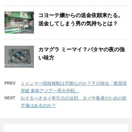
コヨーテ嬢からの送金依頼来たる。
送金してしまう男の気持ちとは？
カマグラ ミーマイ？パタヤの夜の強
い味方
PREV
ミャンマー陸路移動は可能なのか？下川裕治「裏国境
突破 東南アジア一周大作戦」
NEXT
おそるべきタイ有引力の法則。タイ中毒者のための処
方箋はあるのか？