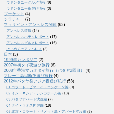
ウドンタニーグルメ情報
(8)
ウドンタニー夜遊び情報
(3)
プーケット
(4)
シラチャー
(7)
フィリピン・アンヘレス関連
(63)
アンヘレス情報
(14)
アンへレスホテルレポート
(17)
アンヘレスグルメレポート
(16)
はじめてのアンヘレス
(2)
日本
(3)
1999年カンボジア
(2)
2007年初タイ夜遊び旅行
(6)
2008年香港マカオタイ旅行（パタヤ2回目）
(4)
マレー半島縦断夜遊び旅行
(4)
2012年パタヤ発アジア夜遊び紀行
(53)
01.コラート・ピマーイ・コンケーン編
(9)
02.インドネシア・シンガポール編
(10)
03.パタヤアパート沈没編
(7)
04.タイ・ラオス周遊編
(18)
05.北京・コラート・サメット島・アパート沈没編
(8)