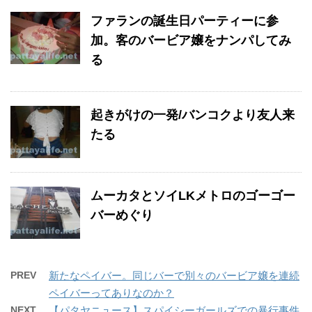
ファランの誕生日パーティーに参
加。客のバービア嬢をナンパしてみ
る
起きがけの一発/バンコクより友人来
たる
ムーカタとソイLKメトロのゴーゴー
バーめぐり
PREV
新たなペイバー。同じバーで別々のバービア嬢を連続
ペイバーってありなのか？
NEXT
【パタヤニュース】スパイシーガールズでの暴行事件