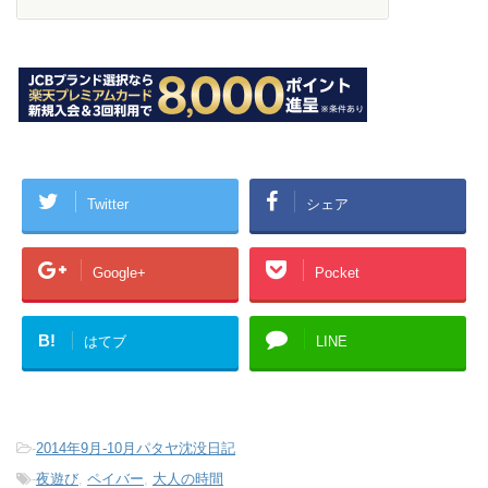
Twitter
シェア
Google+
Pocket
B!
はてブ
LINE
-
2014年9月-10月パタヤ沈没日記
-
夜遊び
,
ペイバー
,
大人の時間