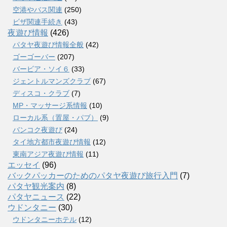
空港やバス関連
(250)
ビザ関連手続き
(43)
夜遊び情報
(426)
パタヤ夜遊び情報全般
(42)
ゴーゴーバー
(207)
バービア・ソイ６
(33)
ジェントルマンズクラブ
(67)
ディスコ・クラブ
(7)
MP・マッサージ系情報
(10)
ローカル系（置屋・パブ）
(9)
バンコク夜遊び
(24)
タイ地方都市夜遊び情報
(12)
東南アジア夜遊び情報
(11)
エッセイ
(96)
バックパッカーのためのパタヤ夜遊び旅行入門
(7)
パタヤ観光案内
(8)
パタヤニュース
(22)
ウドンタニー
(30)
ウドンタニーホテル
(12)