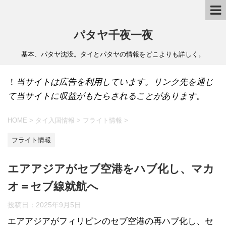
パタヤ千夜一夜
基本、パタヤ沈没。タイとパタヤの情報をどこよりも詳しく。
！
当サイトは広告を利用しています。リンク先を通じ
て当サイトに収益がもたらされることがあります。
HOME
>
タイ入国情報
>
フライト情報
>
フライト情報
エアアジアがセブ空港をハブ化し、マカ
オ＝セブ線就航へ
投稿日：
2025年9月5日
エアアジアがフィリピンのセブ空港の再ハブ化し、セ