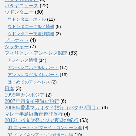
パタヤニュース
(22)
ウドンタニー
(30)
ウドンタニーホテル
(12)
ウドンタニーグルメ情報
(8)
ウドンタニー夜遊び情報
(3)
プーケット
(4)
シラチャー
(7)
フィリピン・アンヘレス関連
(63)
アンヘレス情報
(14)
アンへレスホテルレポート
(17)
アンヘレスグルメレポート
(16)
はじめてのアンヘレス
(2)
日本
(3)
1999年カンボジア
(2)
2007年初タイ夜遊び旅行
(6)
2008年香港マカオタイ旅行（パタヤ2回目）
(4)
マレー半島縦断夜遊び旅行
(4)
2012年パタヤ発アジア夜遊び紀行
(53)
01.コラート・ピマーイ・コンケーン編
(9)
02.インドネシア・シンガポール編
(10)