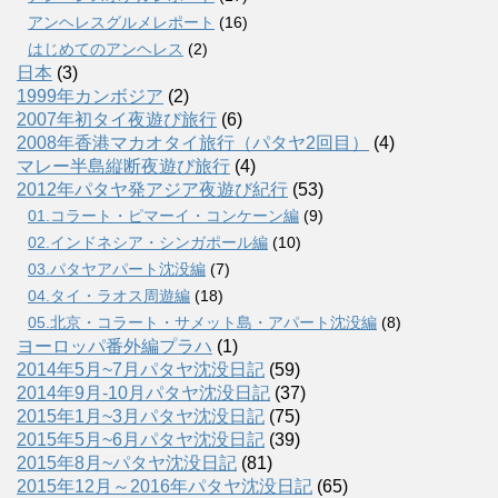
アンヘレスグルメレポート
(16)
はじめてのアンヘレス
(2)
日本
(3)
1999年カンボジア
(2)
2007年初タイ夜遊び旅行
(6)
2008年香港マカオタイ旅行（パタヤ2回目）
(4)
マレー半島縦断夜遊び旅行
(4)
2012年パタヤ発アジア夜遊び紀行
(53)
01.コラート・ピマーイ・コンケーン編
(9)
02.インドネシア・シンガポール編
(10)
03.パタヤアパート沈没編
(7)
04.タイ・ラオス周遊編
(18)
05.北京・コラート・サメット島・アパート沈没編
(8)
ヨーロッパ番外編プラハ
(1)
2014年5月~7月パタヤ沈没日記
(59)
2014年9月-10月パタヤ沈没日記
(37)
2015年1月~3月パタヤ沈没日記
(75)
2015年5月~6月パタヤ沈没日記
(39)
2015年8月~パタヤ沈没日記
(81)
2015年12月～2016年パタヤ沈没日記
(65)