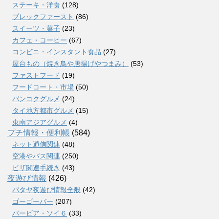
ステーキ・洋食
(128)
ブレックファースト
(86)
スイーツ・菓子
(23)
カフェ・コーヒー
(67)
コンビニ・インスタント食品
(27)
屋台もの（焼き鳥や唐揚げやつまみ）
(53)
ファストフード
(19)
フードコート・市場
(50)
バンコクグルメ
(24)
タイ地方都市グルメ
(15)
東南アジアグルメ
(4)
プチ情報・便利帳
(584)
ネット通信関連
(48)
空港やバス関連
(250)
ビザ関連手続き
(43)
夜遊び情報
(426)
パタヤ夜遊び情報全般
(42)
ゴーゴーバー
(207)
バービア・ソイ６
(33)