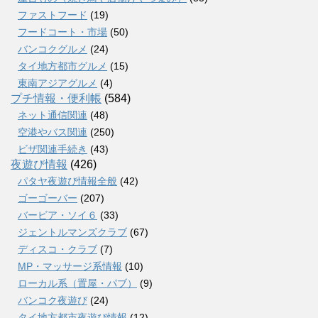
ファストフード
(19)
フードコート・市場
(50)
バンコクグルメ
(24)
タイ地方都市グルメ
(15)
東南アジアグルメ
(4)
プチ情報・便利帳
(584)
ネット通信関連
(48)
空港やバス関連
(250)
ビザ関連手続き
(43)
夜遊び情報
(426)
パタヤ夜遊び情報全般
(42)
ゴーゴーバー
(207)
バービア・ソイ６
(33)
ジェントルマンズクラブ
(67)
ディスコ・クラブ
(7)
MP・マッサージ系情報
(10)
ローカル系（置屋・パブ）
(9)
バンコク夜遊び
(24)
タイ地方都市夜遊び情報
(12)