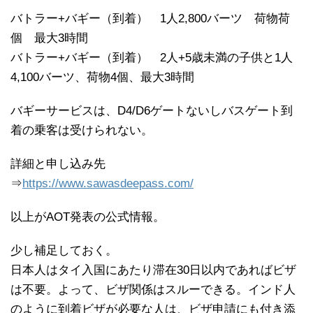
バトラー+バギー（到着） 1人2,800バーツ 荷物荷
個 最大3時間
バトラー+バギー（到着） 2人+5歳未満の子供と1人
4,100バーツ、荷物4個、最大3時間
バギーサービスは、D4/D6ゲートないしバスゲート到
着の乗客は受けられない。
詳細と申し込み先
⇒
https://www.sawasdeepass.com/
以上がAOT発表の公式情報。
少し補足しておく。
日本人はタイ入国にあたり滞在30日以内であればビザ
は不要。よって、ビザ関係はスルーできる。インド人
のように到着ビザが必要な人は、ビザ申請にも付き添