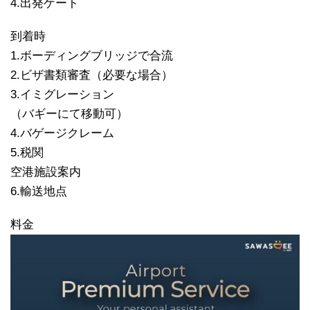
4.出発ゲート
到着時
1.ボーディングブリッジで合流
2.ビザ書類審査（必要な場合）
3.イミグレーション
（バギーにて移動可）
4.バゲージクレーム
5.税関
空港施設案内
6.輸送地点
料金