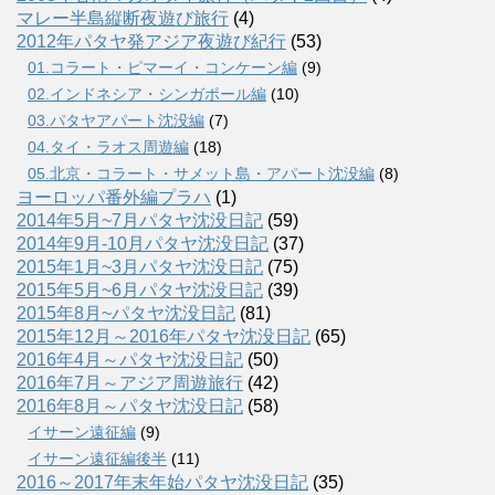
マレー半島縦断夜遊び旅行
(4)
2012年パタヤ発アジア夜遊び紀行
(53)
01.コラート・ピマーイ・コンケーン編
(9)
02.インドネシア・シンガポール編
(10)
03.パタヤアパート沈没編
(7)
04.タイ・ラオス周遊編
(18)
05.北京・コラート・サメット島・アパート沈没編
(8)
ヨーロッパ番外編プラハ
(1)
2014年5月~7月パタヤ沈没日記
(59)
2014年9月-10月パタヤ沈没日記
(37)
2015年1月~3月パタヤ沈没日記
(75)
2015年5月~6月パタヤ沈没日記
(39)
2015年8月~パタヤ沈没日記
(81)
2015年12月～2016年パタヤ沈没日記
(65)
2016年4月～パタヤ沈没日記
(50)
2016年7月～アジア周遊旅行
(42)
2016年8月～パタヤ沈没日記
(58)
イサーン遠征編
(9)
イサーン遠征編後半
(11)
2016～2017年末年始パタヤ沈没日記
(35)