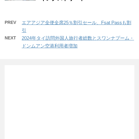
PREV
エアアジア全便全席25％割引セール、Fsat Passも割
引
NEXT
2024年タイ訪問外国人旅行者総数とスワンナプーム・
ドンムアン空港利用者増加