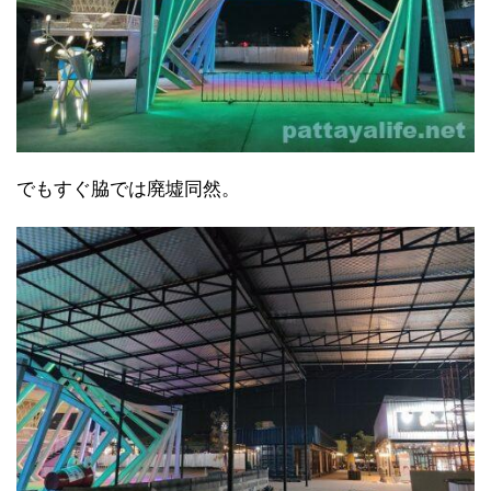
でもすぐ脇では廃墟同然。