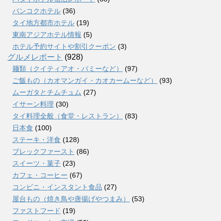
バンコクホテル
(36)
タイ地方都市ホテル
(19)
東南アジアホテル情報
(5)
ホテル予約サイトや割引クーポン
(3)
グルメレポート
(928)
麺類（クイティアオ・バミーなど）
(97)
ご飯もの（カオマンガイ・カオカームーなど）
(93)
ムーガタとチムチュム
(27)
イサーン料理
(30)
タイ料理全般（食堂・レストラン）
(83)
日本食
(100)
ステーキ・洋食
(128)
ブレックファースト
(86)
スイーツ・菓子
(23)
カフェ・コーヒー
(67)
コンビニ・インスタント食品
(27)
屋台もの（焼き鳥や唐揚げやつまみ）
(53)
ファストフード
(19)