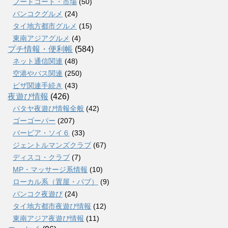
フードコート・市場
(50)
バンコクグルメ
(24)
タイ地方都市グルメ
(15)
東南アジアグルメ
(4)
プチ情報・便利帳
(584)
ネット通信関連
(48)
空港やバス関連
(250)
ビザ関連手続き
(43)
夜遊び情報
(426)
パタヤ夜遊び情報全般
(42)
ゴーゴーバー
(207)
バービア・ソイ６
(33)
ジェントルマンズクラブ
(67)
ディスコ・クラブ
(7)
MP・マッサージ系情報
(10)
ローカル系（置屋・パブ）
(9)
バンコク夜遊び
(24)
タイ地方都市夜遊び情報
(12)
東南アジア夜遊び情報
(11)