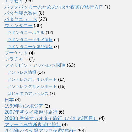
エッセイ
(96)
バックパッカーのためのパタヤ夜遊び旅行入門
(7)
パタヤ観光案内
(8)
パタヤニュース
(22)
ウドンタニー
(30)
ウドンタニーホテル
(12)
ウドンタニーグルメ情報
(8)
ウドンタニー夜遊び情報
(3)
プーケット
(4)
シラチャー
(7)
フィリピン・アンヘレス関連
(63)
アンヘレス情報
(14)
アンへレスホテルレポート
(17)
アンヘレスグルメレポート
(16)
はじめてのアンヘレス
(2)
日本
(3)
1999年カンボジア
(2)
2007年初タイ夜遊び旅行
(6)
2008年香港マカオタイ旅行（パタヤ2回目）
(4)
マレー半島縦断夜遊び旅行
(4)
2012年パタヤ発アジア夜遊び紀行
(53)