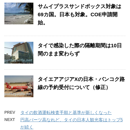
サムイプラスサンドボックス対象は
69カ国。日本も対象。COE申請開
始。
タイで感染した際の隔離期間は10日
間のまま変わらず
タイエアアジアXの日本・バンコク路
線の予約受付について（修正）
PREV
タイの飲酒運転検査手順と基準が新しくなった
NEXT
円高バーツ高なれど、タイの日本人観光客はトップ5
が続く