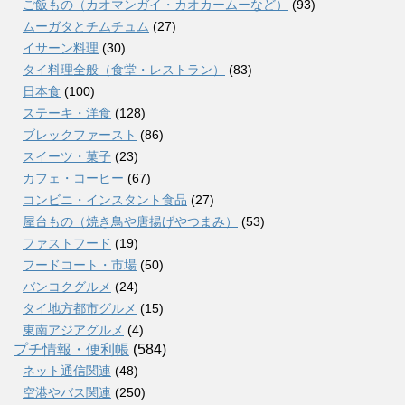
ご飯もの（カオマンガイ・カオカームーなど）
(93)
ムーガタとチムチュム
(27)
イサーン料理
(30)
タイ料理全般（食堂・レストラン）
(83)
日本食
(100)
ステーキ・洋食
(128)
ブレックファースト
(86)
スイーツ・菓子
(23)
カフェ・コーヒー
(67)
コンビニ・インスタント食品
(27)
屋台もの（焼き鳥や唐揚げやつまみ）
(53)
ファストフード
(19)
フードコート・市場
(50)
バンコクグルメ
(24)
タイ地方都市グルメ
(15)
東南アジアグルメ
(4)
プチ情報・便利帳
(584)
ネット通信関連
(48)
空港やバス関連
(250)