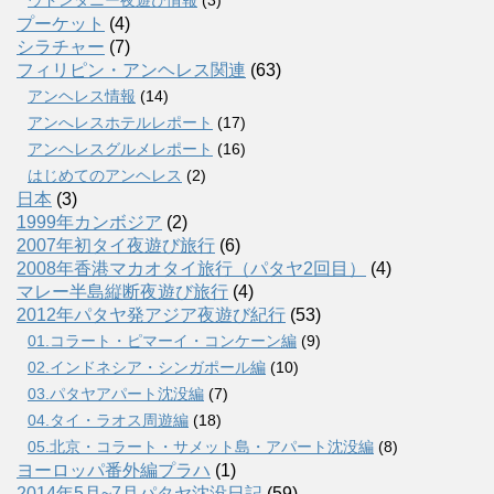
プーケット
(4)
シラチャー
(7)
フィリピン・アンヘレス関連
(63)
アンヘレス情報
(14)
アンへレスホテルレポート
(17)
アンヘレスグルメレポート
(16)
はじめてのアンヘレス
(2)
日本
(3)
1999年カンボジア
(2)
2007年初タイ夜遊び旅行
(6)
2008年香港マカオタイ旅行（パタヤ2回目）
(4)
マレー半島縦断夜遊び旅行
(4)
2012年パタヤ発アジア夜遊び紀行
(53)
01.コラート・ピマーイ・コンケーン編
(9)
02.インドネシア・シンガポール編
(10)
03.パタヤアパート沈没編
(7)
04.タイ・ラオス周遊編
(18)
05.北京・コラート・サメット島・アパート沈没編
(8)
ヨーロッパ番外編プラハ
(1)
2014年5月~7月パタヤ沈没日記
(59)