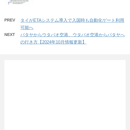
PREV
タイがETAシステム導入で入国時も自動化ゲート利用
可能へ
NEXT
パタヤからウタパオ空港、ウタパオ空港からパタヤへ
の行き方【2024年10月情報更新】