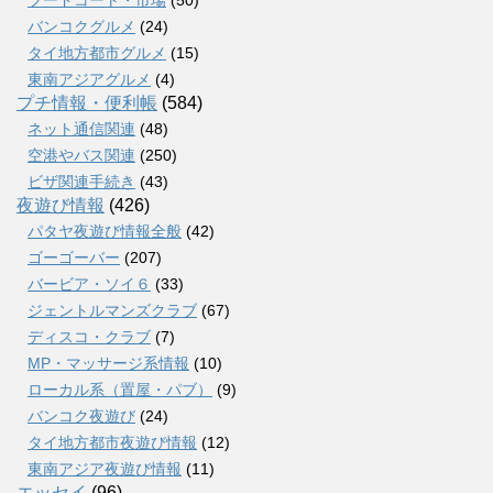
フードコート・市場
(50)
バンコクグルメ
(24)
タイ地方都市グルメ
(15)
東南アジアグルメ
(4)
プチ情報・便利帳
(584)
ネット通信関連
(48)
空港やバス関連
(250)
ビザ関連手続き
(43)
夜遊び情報
(426)
パタヤ夜遊び情報全般
(42)
ゴーゴーバー
(207)
バービア・ソイ６
(33)
ジェントルマンズクラブ
(67)
ディスコ・クラブ
(7)
MP・マッサージ系情報
(10)
ローカル系（置屋・パブ）
(9)
バンコク夜遊び
(24)
タイ地方都市夜遊び情報
(12)
東南アジア夜遊び情報
(11)
エッセイ
(96)