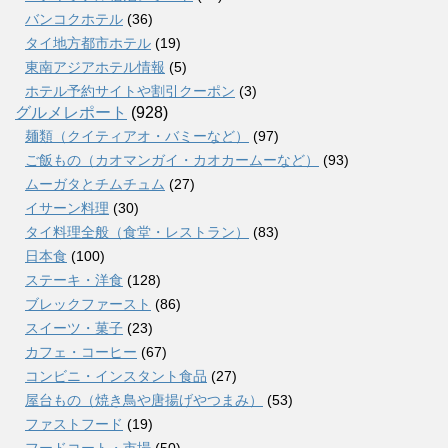
バンコクホテル
(36)
タイ地方都市ホテル
(19)
東南アジアホテル情報
(5)
ホテル予約サイトや割引クーポン
(3)
グルメレポート
(928)
麺類（クイティアオ・バミーなど）
(97)
ご飯もの（カオマンガイ・カオカームーなど）
(93)
ムーガタとチムチュム
(27)
イサーン料理
(30)
タイ料理全般（食堂・レストラン）
(83)
日本食
(100)
ステーキ・洋食
(128)
ブレックファースト
(86)
スイーツ・菓子
(23)
カフェ・コーヒー
(67)
コンビニ・インスタント食品
(27)
屋台もの（焼き鳥や唐揚げやつまみ）
(53)
ファストフード
(19)