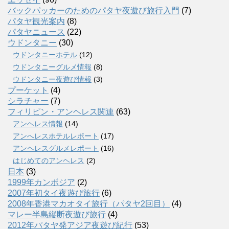
バックパッカーのためのパタヤ夜遊び旅行入門
(7)
パタヤ観光案内
(8)
パタヤニュース
(22)
ウドンタニー
(30)
ウドンタニーホテル
(12)
ウドンタニーグルメ情報
(8)
ウドンタニー夜遊び情報
(3)
プーケット
(4)
シラチャー
(7)
フィリピン・アンヘレス関連
(63)
アンヘレス情報
(14)
アンへレスホテルレポート
(17)
アンヘレスグルメレポート
(16)
はじめてのアンヘレス
(2)
日本
(3)
1999年カンボジア
(2)
2007年初タイ夜遊び旅行
(6)
2008年香港マカオタイ旅行（パタヤ2回目）
(4)
マレー半島縦断夜遊び旅行
(4)
2012年パタヤ発アジア夜遊び紀行
(53)