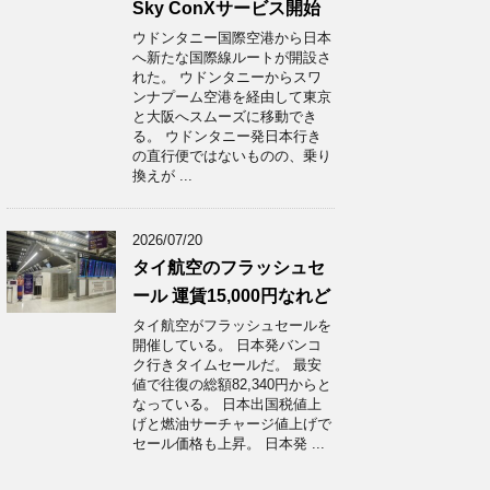
Sky ConXサービス開始
ウドンタニー国際空港から日本
へ新たな国際線ルートが開設さ
れた。 ウドンタニーからスワ
ンナプーム空港を経由して東京
と大阪へスムーズに移動でき
る。 ウドンタニー発日本行き
の直行便ではないものの、乗り
換えが ...
2026/07/20
タイ航空のフラッシュセ
ール 運賃15,000円なれど
タイ航空がフラッシュセールを
開催している。 日本発バンコ
ク行きタイムセールだ。 最安
値で往復の総額82,340円からと
なっている。 日本出国税値上
げと燃油サーチャージ値上げで
セール価格も上昇。 日本発 ...