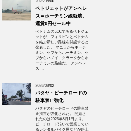
2026/08/06
ベトジェットがアンヘレ
ス＝ホーチミン線就航、
運賃0円セール中
ベトナムのLCCであるベトジェ
ットが、フィリピンとベトナム
を結ぶ新しい路線を開設すると
発表した。 マニラからホーチ
ミン、セブからホーチミン、セ
ブからハノイ、クラークからホ
ーチミンの路線だ。 アンヘレ
ス ...
2026/08/02
パタヤ・ビーチロードの
駐車禁止強化
パタヤのビーチロードの駐車禁
止措置が強化された。 開始さ
れたのは2026年8月1日より。
ビーチロード沿いで営業してい
るレンタルバイク屋などが路上