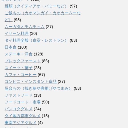
麺類（クイティアオ・バミーなど）
(97)
ご飯もの（カオマンガイ・カオカームーな
ど）
(93)
ムーガタとチムチュム
(27)
イサーン料理
(30)
タイ料理全般（食堂・レストラン）
(83)
日本食
(100)
ステーキ・洋食
(128)
ブレックファースト
(86)
スイーツ・菓子
(23)
カフェ・コーヒー
(67)
コンビニ・インスタント食品
(27)
屋台もの（焼き鳥や唐揚げやつまみ）
(53)
ファストフード
(19)
フードコート・市場
(50)
バンコクグルメ
(24)
タイ地方都市グルメ
(15)
東南アジアグルメ
(4)