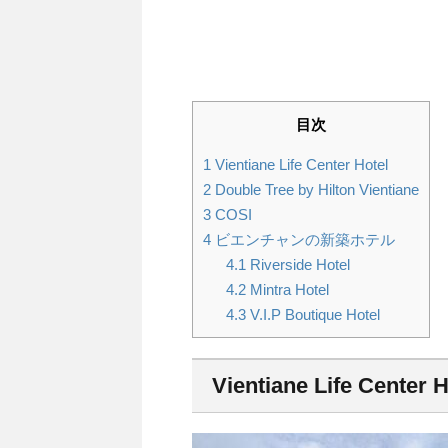
目次
1
Vientiane Life Center Hotel
2
Double Tree by Hilton Vientiane
3
COSI
4
ビエンチャンの新築ホテル
4.1
Riverside Hotel
4.2
Mintra Hotel
4.3
V.I.P Boutique Hotel
Vientiane Life Center H