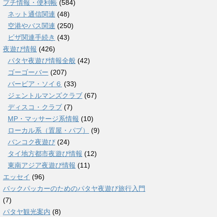
プチ情報・便利帳
(584)
ネット通信関連
(48)
空港やバス関連
(250)
ビザ関連手続き
(43)
夜遊び情報
(426)
パタヤ夜遊び情報全般
(42)
ゴーゴーバー
(207)
バービア・ソイ６
(33)
ジェントルマンズクラブ
(67)
ディスコ・クラブ
(7)
MP・マッサージ系情報
(10)
ローカル系（置屋・パブ）
(9)
バンコク夜遊び
(24)
タイ地方都市夜遊び情報
(12)
東南アジア夜遊び情報
(11)
エッセイ
(96)
バックパッカーのためのパタヤ夜遊び旅行入門
(7)
パタヤ観光案内
(8)