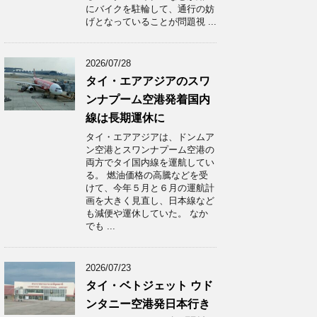
にバイクを駐輪して、通行の妨
げとなっていることが問題視 ...
2026/07/28
タイ・エアアジアのスワ
ンナプーム空港発着国内
線は長期運休に
タイ・エアアジアは、ドンムア
ン空港とスワンナプーム空港の
両方でタイ国内線を運航してい
る。 燃油価格の高騰などを受
けて、今年５月と６月の運航計
画を大きく見直し、日本線など
も減便や運休していた。 なか
でも ...
2026/07/23
タイ・ベトジェット ウド
ンタニー空港発日本行き