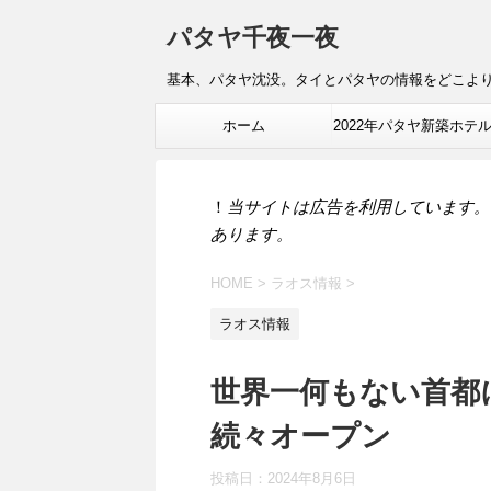
パタヤ千夜一夜
基本、パタヤ沈没。タイとパタヤの情報をどこよ
ホーム
2022年パタヤ新築ホテ
報
！
当サイトは広告を利用しています。
あります。
HOME
>
ラオス情報
>
ラオス情報
世界一何もない首都
続々オープン
投稿日：
2024年8月6日