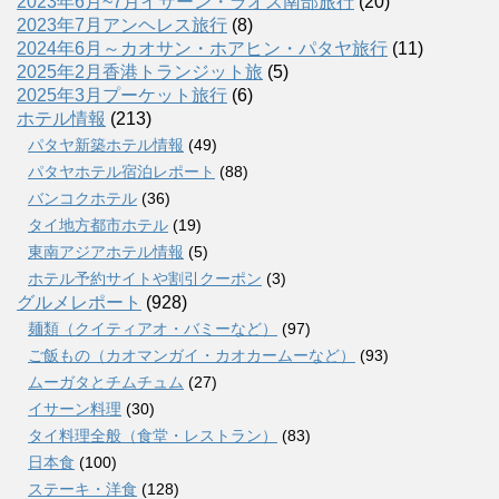
2023年6月~7月イサーン・ラオス南部旅行
(20)
2023年7月アンヘレス旅行
(8)
2024年6月～カオサン・ホアヒン・パタヤ旅行
(11)
2025年2月香港トランジット旅
(5)
2025年3月プーケット旅行
(6)
ホテル情報
(213)
パタヤ新築ホテル情報
(49)
パタヤホテル宿泊レポート
(88)
バンコクホテル
(36)
タイ地方都市ホテル
(19)
東南アジアホテル情報
(5)
ホテル予約サイトや割引クーポン
(3)
グルメレポート
(928)
麺類（クイティアオ・バミーなど）
(97)
ご飯もの（カオマンガイ・カオカームーなど）
(93)
ムーガタとチムチュム
(27)
イサーン料理
(30)
タイ料理全般（食堂・レストラン）
(83)
日本食
(100)
ステーキ・洋食
(128)