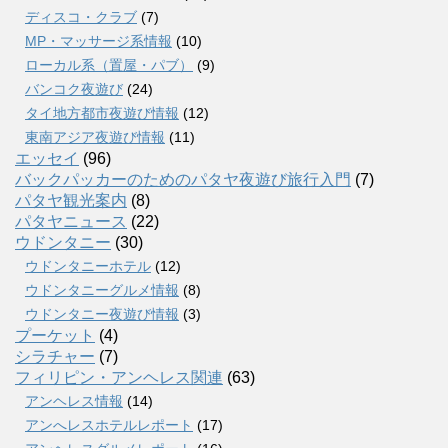
ディスコ・クラブ
(7)
MP・マッサージ系情報
(10)
ローカル系（置屋・パブ）
(9)
バンコク夜遊び
(24)
タイ地方都市夜遊び情報
(12)
東南アジア夜遊び情報
(11)
エッセイ
(96)
バックパッカーのためのパタヤ夜遊び旅行入門
(7)
パタヤ観光案内
(8)
パタヤニュース
(22)
ウドンタニー
(30)
ウドンタニーホテル
(12)
ウドンタニーグルメ情報
(8)
ウドンタニー夜遊び情報
(3)
プーケット
(4)
シラチャー
(7)
フィリピン・アンヘレス関連
(63)
アンヘレス情報
(14)
アンへレスホテルレポート
(17)