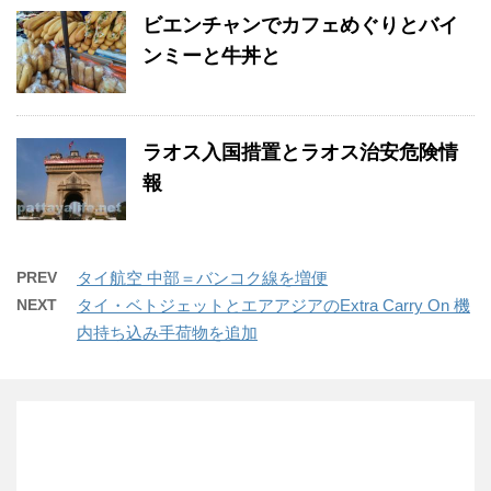
ビエンチャンでカフェめぐりとバイ
ンミーと牛丼と
ラオス入国措置とラオス治安危険情
報
PREV
タイ航空 中部＝バンコク線を増便
NEXT
タイ・ベトジェットとエアアジアのExtra Carry On 機
内持ち込み手荷物を追加