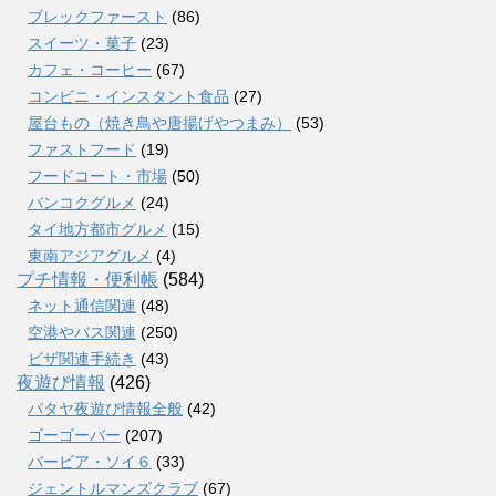
ブレックファースト
(86)
スイーツ・菓子
(23)
カフェ・コーヒー
(67)
コンビニ・インスタント食品
(27)
屋台もの（焼き鳥や唐揚げやつまみ）
(53)
ファストフード
(19)
フードコート・市場
(50)
バンコクグルメ
(24)
タイ地方都市グルメ
(15)
東南アジアグルメ
(4)
プチ情報・便利帳
(584)
ネット通信関連
(48)
空港やバス関連
(250)
ビザ関連手続き
(43)
夜遊び情報
(426)
パタヤ夜遊び情報全般
(42)
ゴーゴーバー
(207)
バービア・ソイ６
(33)
ジェントルマンズクラブ
(67)