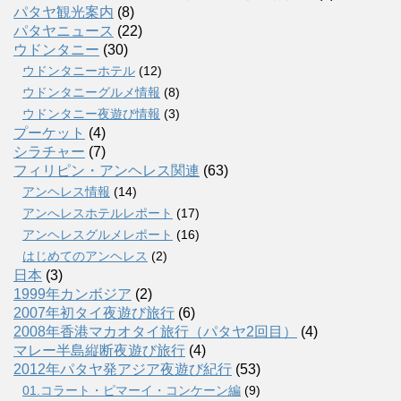
パタヤ観光案内
(8)
パタヤニュース
(22)
ウドンタニー
(30)
ウドンタニーホテル
(12)
ウドンタニーグルメ情報
(8)
ウドンタニー夜遊び情報
(3)
プーケット
(4)
シラチャー
(7)
フィリピン・アンヘレス関連
(63)
アンヘレス情報
(14)
アンへレスホテルレポート
(17)
アンヘレスグルメレポート
(16)
はじめてのアンヘレス
(2)
日本
(3)
1999年カンボジア
(2)
2007年初タイ夜遊び旅行
(6)
2008年香港マカオタイ旅行（パタヤ2回目）
(4)
マレー半島縦断夜遊び旅行
(4)
2012年パタヤ発アジア夜遊び紀行
(53)
01.コラート・ピマーイ・コンケーン編
(9)