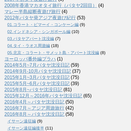
2008年香港マカオタイ旅行（パタヤ2回目）
(4)
マレー半島縦断夜遊び旅行
(4)
2012年パタヤ発アジア夜遊び紀行
(53)
01.コラート・ピマーイ・コンケーン編
(9)
02.インドネシア・シンガポール編
(10)
03.パタヤアパート沈没編
(7)
04.タイ・ラオス周遊編
(18)
05.北京・コラート・サメット島・アパート沈没編
(8)
ヨーロッパ番外編プラハ
(1)
2014年5月~7月パタヤ沈没日記
(59)
2014年9月-10月パタヤ沈没日記
(37)
2015年1月~3月パタヤ沈没日記
(75)
2015年5月~6月パタヤ沈没日記
(39)
2015年8月~パタヤ沈没日記
(81)
2015年12月～2016年パタヤ沈没日記
(65)
2016年4月～パタヤ沈没日記
(50)
2016年7月～アジア周遊旅行
(42)
2016年8月～パタヤ沈没日記
(58)
イサーン遠征編
(9)
イサーン遠征編後半
(11)