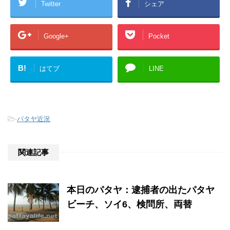
Twitter
シェア
Google+
Pocket
B!
はてブ
LINE
-
パタヤ近況
関連記事
本日のパタヤ：逮捕者の出たパタヤ
ビーチ、ソイ6、検問所、両替