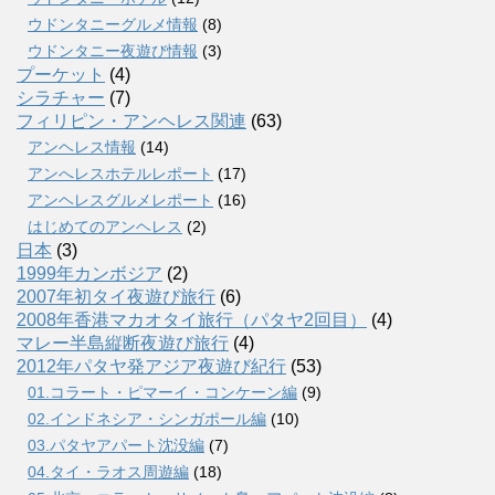
ウドンタニーグルメ情報
(8)
ウドンタニー夜遊び情報
(3)
プーケット
(4)
シラチャー
(7)
フィリピン・アンヘレス関連
(63)
アンヘレス情報
(14)
アンへレスホテルレポート
(17)
アンヘレスグルメレポート
(16)
はじめてのアンヘレス
(2)
日本
(3)
1999年カンボジア
(2)
2007年初タイ夜遊び旅行
(6)
2008年香港マカオタイ旅行（パタヤ2回目）
(4)
マレー半島縦断夜遊び旅行
(4)
2012年パタヤ発アジア夜遊び紀行
(53)
01.コラート・ピマーイ・コンケーン編
(9)
02.インドネシア・シンガポール編
(10)
03.パタヤアパート沈没編
(7)
04.タイ・ラオス周遊編
(18)