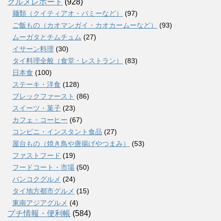
グルメレポート
(928)
麺類（クイティアオ・バミーなど）
(97)
ご飯もの（カオマンガイ・カオカームーなど）
(93)
ムーガタとチムチュム
(27)
イサーン料理
(30)
タイ料理全般（食堂・レストラン）
(83)
日本食
(100)
ステーキ・洋食
(128)
ブレックファースト
(86)
スイーツ・菓子
(23)
カフェ・コーヒー
(67)
コンビニ・インスタント食品
(27)
屋台もの（焼き鳥や唐揚げやつまみ）
(53)
ファストフード
(19)
フードコート・市場
(50)
バンコクグルメ
(24)
タイ地方都市グルメ
(15)
東南アジアグルメ
(4)
プチ情報・便利帳
(584)