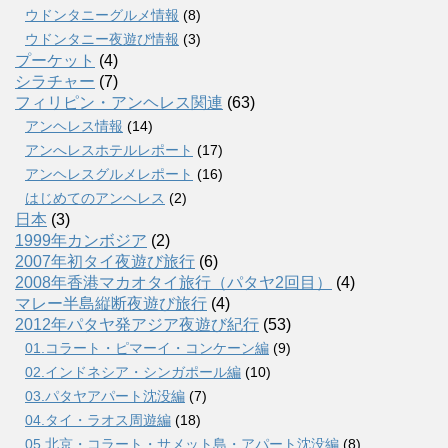
ウドンタニーグルメ情報
(8)
ウドンタニー夜遊び情報
(3)
プーケット
(4)
シラチャー
(7)
フィリピン・アンヘレス関連
(63)
アンヘレス情報
(14)
アンへレスホテルレポート
(17)
アンヘレスグルメレポート
(16)
はじめてのアンヘレス
(2)
日本
(3)
1999年カンボジア
(2)
2007年初タイ夜遊び旅行
(6)
2008年香港マカオタイ旅行（パタヤ2回目）
(4)
マレー半島縦断夜遊び旅行
(4)
2012年パタヤ発アジア夜遊び紀行
(53)
01.コラート・ピマーイ・コンケーン編
(9)
02.インドネシア・シンガポール編
(10)
03.パタヤアパート沈没編
(7)
04.タイ・ラオス周遊編
(18)
05.北京・コラート・サメット島・アパート沈没編
(8)