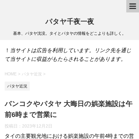
パタヤ千夜一夜
基本、パタヤ沈没。タイとパタヤの情報をどこよりも詳しく。
！
当サイトは広告を利用しています。リンク先を通じ
て当サイトに収益がもたらされることがあります。
HOME
>
パタヤ近況
>
パタヤ近況
バンコクやパタヤ 大晦日の娯楽施設は午
前6時まで営業に
投稿日：
2023年12月2日
タイの主要観光地における娯楽施設の午前4時までの営