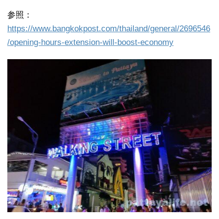
参照：
https://www.bangkokpost.com/thailand/general/2696546
/opening-hours-extension-will-boost-economy